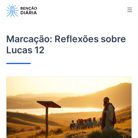
Pular
para
o
conteúdo
Marcação:
Reflexões sobre
Lucas 12