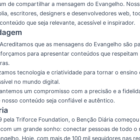
um de compartilhar a mensagem do Evangelho. Nossa 
blia, escritores, designers e desenvolvedores web, t
 conteúdo que seja relevante, acessível e inspirador.
dagem
Acreditamos que as mensagens do Evangelho são par
sforçamos para apresentar conteúdos que respeitam 
ras.
izamos tecnologia e criatividade para tornar o ensin
sível no mundo digital.
ntemos um compromisso com a precisão e a fidelidad
 nosso conteúdo seja confiável e autêntico.
ria
 pela Triforce Foundation, o Benção Diária começo
 com um grande sonho: conectar pessoas de todo o
ngelho. Hoje, com mais de 100 mil seguidores nas red