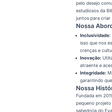
pelo desejo com
estudiosos da Bí
juntos para criar
Nossa Abor
Inclusividade:
isso que nos e
crenças e cultu
Inovação:
Util
atraente e aces
Integridade:
Ma
garantindo que
Nossa Histó
Fundada em 2019
pequeno projeto
sabedoria do Eva