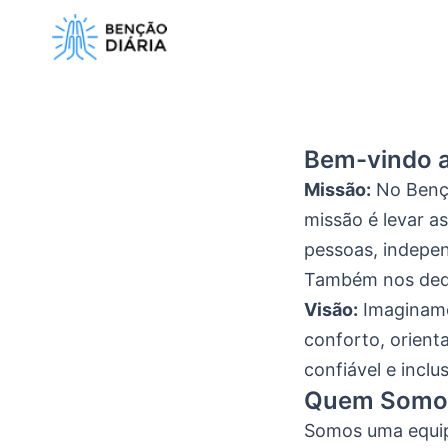
Pular
para
o
conteúdo
Bem-vindo a
Missão:
No Bençã
missão é levar a
pessoas, indepen
Também nos dedi
Visão:
Imaginamo
conforto, orient
confiável e inclu
Quem Somo
Somos uma equipe