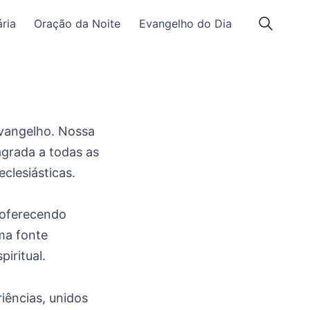
ria
Oração da Noite
Evangelho do Dia
vangelho. Nossa
agrada a todas as
clesiásticas.
 oferecendo
uma fonte
iritual.
iências, unidos