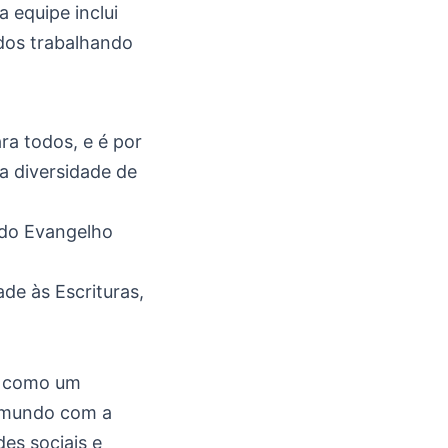
equipe inclui
odos trabalhando
a todos, e é por
a diversidade de
o do Evangelho
e às Escrituras,
u como um
 mundo com a
es sociais e