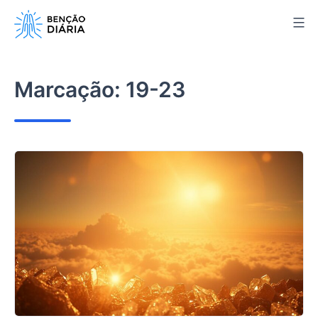
Pular
para
o
conteúdo
Marcação:
19-23