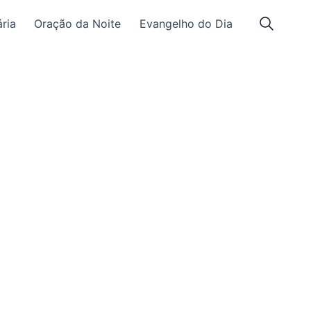
ria
Oração da Noite
Evangelho do Dia