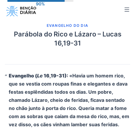
Pular
para
o
EVANGELHO DO DIA
conteúdo
Parábola do Rico e Lázaro – Lucas
16,19-31
Evangelho (
Lc
16,19-31):
«Havia um homem rico,
que se vestia com roupas finas e elegantes e dava
festas esplêndidas todos os dias. Um pobre,
chamado Lázaro, cheio de feridas, ficava sentado
no chão junto à porta do rico. Queria matar a fome
com as sobras que caíam da mesa do rico, mas, em
vez disso, os cães vinham lamber suas feridas.