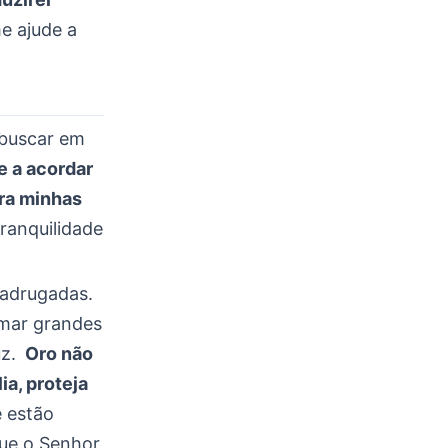
e ajude a
 buscar em
e a acordar
ra minhas
ranquilidade
madrugadas.
omar grandes
uz.
Oro não
a, proteja
e estão
que o Senhor