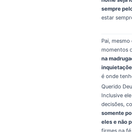
sempre pel
estar semp
Pai, mesmo 
momentos de
na madrugad
inquietaçõ
é onde tenh
Querido Deu
Inclusive e
decisões, c
somente por
eles e não 
firmes na f