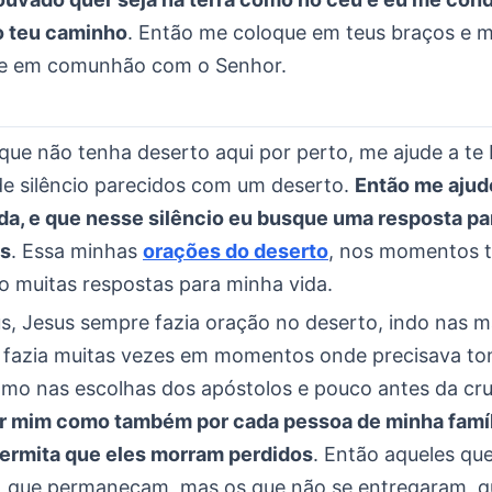
o teu caminho
. Então me coloque em teus braços e m
re em comunhão com o Senhor.
que não tenha deserto aqui por perto, me ajude a te
 silêncio parecidos com um deserto.
Então me ajud
a, e que nesse silêncio eu busque uma resposta pa
es
. Essa minhas
orações do deserto
, nos momentos t
o muitas respostas para minha vida.
s, Jesus sempre fazia oração no deserto, indo nas 
le fazia muitas vezes em momentos onde precisava t
omo nas escolhas dos apóstolos e pouco antes da cr
 mim como também por cada pessoa de minha famíli
permita que eles morram perdidos
. Então aqueles qu
é, que permaneçam, mas os que não se entregaram, 