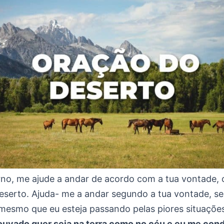
rno, me ajude a andar de acordo com a tua vontade, 
eserto. Ajuda- me a andar segundo a tua vontade, 
 mesmo que eu esteja passando pelas piores situaçõe
ouvado quer seja na terra como no céu e eu me cond