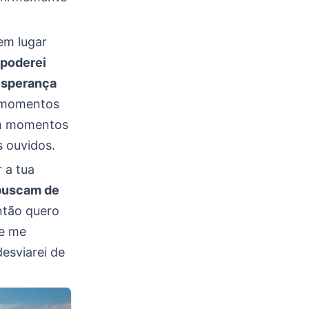
em lugar
 poderei
 esperança
m momentos
em momentos
s ouvidos.
 a tua
 buscam de
ntão quero
 e me
desviarei de