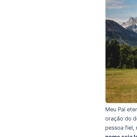
Meu Pai ete
oração do d
pessoa fiel,
nome seja l