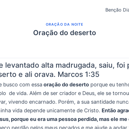
Benção Diá
ORAÇÃO DA NOITE
Oração do deserto
 levantado alta madrugada, saiu, foi
serto e ali orava.
Marcos 1:35
e busco com essa
oração do deserto
porque eu tenh
o de vida. Além de ser criador e Deus, ele se torn
var, vivendo encarnado. Porém, a sua santidade nunc
 minha vida depende unicamente de Cristo.
Então agra
sus, porque eu era uma pessoa perdida, mas ele me
 peço perdão pelos meus pecados e me ajude a andar