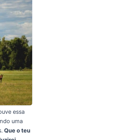
ouve essa
sendo uma
s.
Que o teu
uzirei