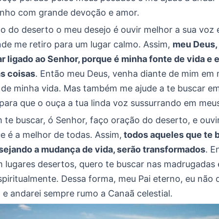
inho com grande devoção e amor.
o do deserto o meu desejo é ouvir melhor a sua voz 
nde me retiro para um lugar calmo. Assim,
meu Deus,
r ligado ao Senhor, porque é minha fonte de vida e
as coisas
. Então meu Deus, venha diante de mim e
 de minha vida. Mas também me ajude a te buscar 
 para que o ouça a tua linda voz sussurrando em meu
te buscar, ó Senhor, faço oração do deserto, e ouvir
e é a melhor de todas. Assim,
todos aqueles que te
sejando a mudança de vida, serão transformados
. E
m lugares desertos, quero te buscar nas madrugadas
spiritualmente. Dessa forma, meu Pai eterno, eu não 
 e andarei sempre rumo a Canaã celestial.