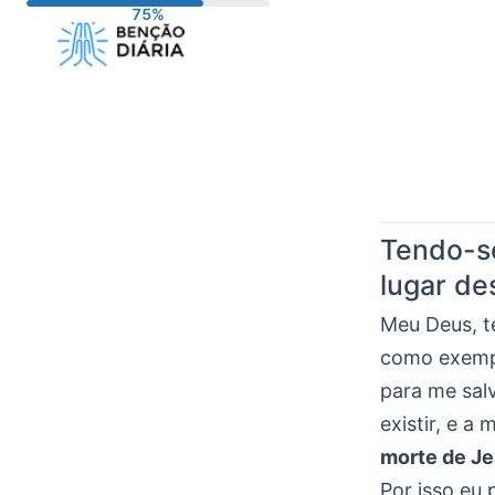
Pular
para
o
conteúdo
Tendo-se
lugar de
Meu Deus, t
como exempl
para me sal
existir, e a
morte de Je
Por isso eu