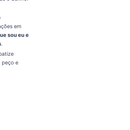
e
uações em
ue sou eu e
s
.
batize
u peço e