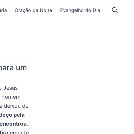
ria
Oração da Noite
Evangelho do Dia
 para um
o Jesus
ou homem
a deixou de
deço pela
 encontrou
.
 firmemente