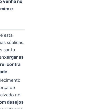
to venha no
 mim e
e esta
as súplicas.
s santo.
en
xergar as
rei contra
tade
.
alecimento
força de
raizado no
com desejos