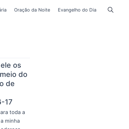
ria
Oração da Noite
Evangelho do Dia
 ele os
 meio do
ão de
6-17
ara toda a
i a minha