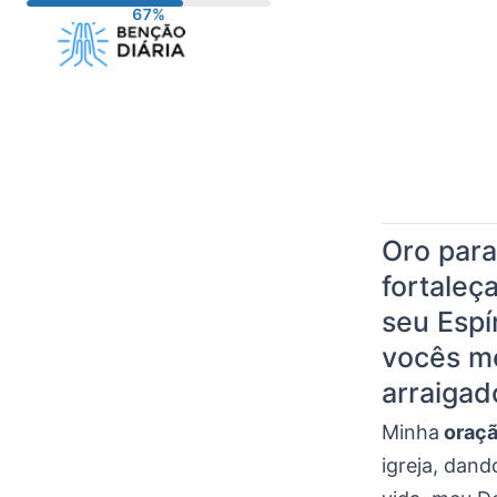
Pular
para
o
conteúdo
Oro para
fortaleç
seu Espí
vocês me
arraigad
Minha
oraçã
igreja, dand