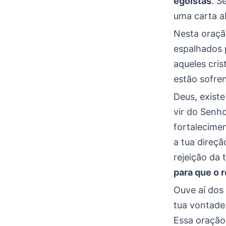
egoístas
. S
uma carta a
Nesta oraçã
espalhados 
aqueles cri
estão sofre
Deus, exist
vir do Senh
fortalecime
a tua direç
rejeição da 
para que o r
Ouve aí dos
tua vontade.
Essa oração