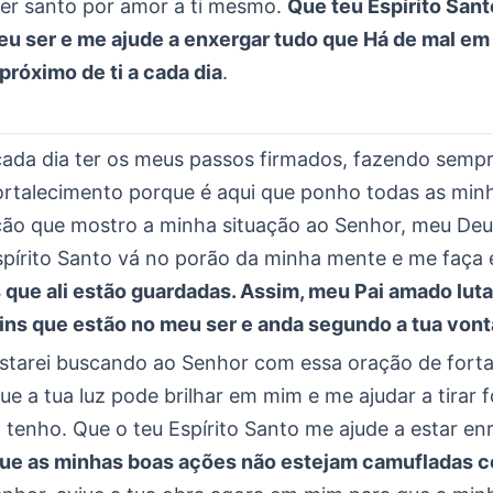
ter santo por amor a ti mesmo.
Que teu Espírito San
eu ser e me ajude a enxergar tudo que Há de mal em
próximo de ti a cada dia
.
cada dia ter os meus passos firmados, fazendo sempr
ortalecimento porque é aqui que ponho todas as minh
ção que mostro a minha situação ao Senhor, meu Deu
spírito Santo vá no porão da minha mente e me faça 
s que ali estão guardadas. Assim, meu Pai amado luta
uins que estão no meu ser e anda segundo a tua von
estarei buscando ao Senhor com essa oração de fort
ue a tua luz pode brilhar em mim e me ajudar a tirar 
 tenho. Que o teu Espírito Santo me ajude a estar en
ue as minhas boas ações não estejam camufladas 