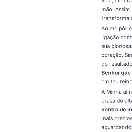
vida, meu D
mão. Assim 
transforma 
Ao me pôr e
ligação con
sua gloriosa
coração. Si
do resultad
Senhor que 
em teu reino
A Minha alm
brasa do al
centro de 
mais precio
aguardando