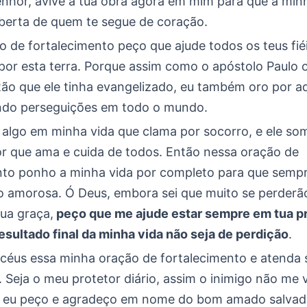
enhor, avive a tua obra agora em mim para que a minh
berta de quem te segue de coração.
o de fortalecimento peço que ajude todos os teus fié
por esta terra. Porque assim como o apóstolo Paulo 
stão que ele tinha evangelizado, eu também oro por a
ndo perseguições em todo o mundo.
e algo em minha vida que clama por socorro, e ele s
or que ama e cuida de todos. Então nessa oração de
nto ponho a minha vida por completo para que sempr
ão amorosa. Ó Deus, embora sei que muito se perderã
tua graça,
peço que me ajude estar sempre em tua p
esultado final da minha vida não seja de perdição
.
 céus essa minha oração de fortalecimento e atenda
 Seja o meu protetor diário, assim o inimigo não me 
 eu peço e agradeço em nome do bom amado salvad