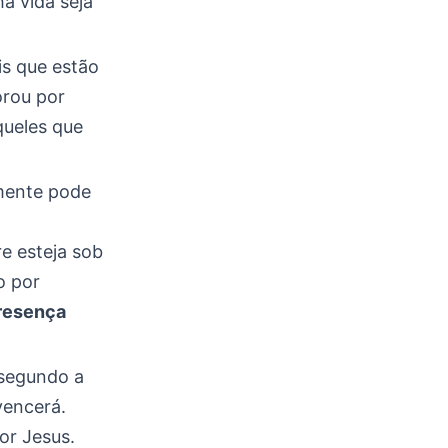
a vida seja
is que estão
orou por
queles que
omente pode
e esteja sob
o por
resença
 segundo a
vencerá.
or Jesus.