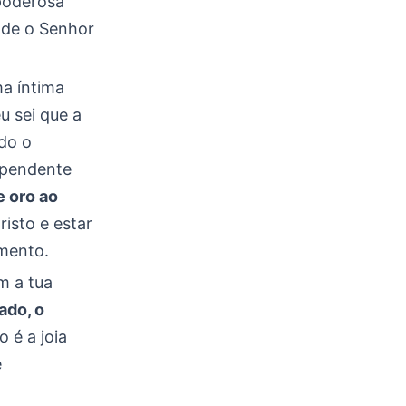
poderosa
nde o Senhor
a íntima
u sei que a
odo o
ependente
e oro ao
risto e estar
imento.
m a tua
ado, o
o é a joia
e