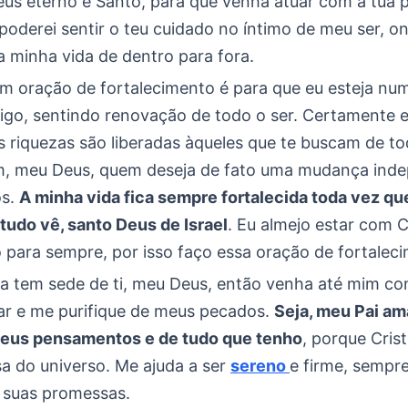
eus eterno e Santo, para que venha atuar com a tua 
poderei sentir o teu cuidado no íntimo de meu ser, o
a minha vida de dentro para fora.
m oração de fortalecimento é para que eu esteja num
tigo, sentindo renovação de todo o ser. Certamente e
s riquezas são liberadas àqueles que te buscam de t
m, meu Deus, quem deseja de fato uma mudança ind
os.
A minha vida fica sempre fortalecida toda vez qu
tudo vê, santo Deus de Israel
. Eu almejo estar com C
 para sempre, por isso faço essa oração de fortalec
a tem sede de ti, meu Deus, então venha até mim co
tar e me purifique de meus pecados.
Seja, meu Pai am
meus pensamentos e de tudo que tenho
, porque Crist
sa do universo. Me ajuda a ser
sereno
e firme, sempr
 suas promessas.