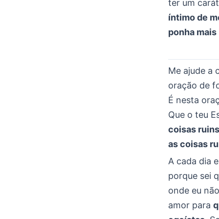
ter um cará
íntimo de m
ponha mais 
Me ajude a 
oração de f
É nesta ora
Que o teu E
coisas ruin
as coisas r
A cada dia 
porque sei q
onde eu não
amor para
q