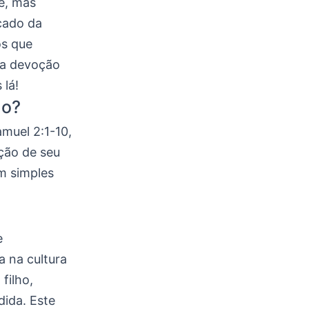
e, mas
icado da
os que
 a devoção
 lá!
do?
muel 2:1-10,
ção de seu
m simples
e
a na cultura
filho,
dida. Este