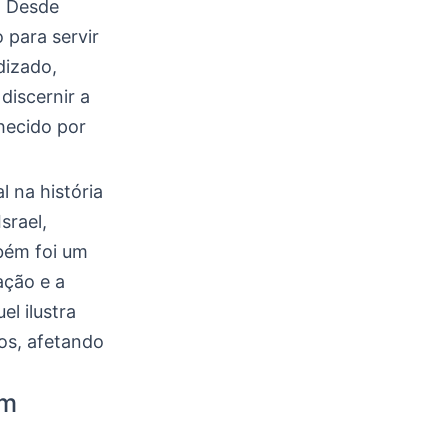
. Desde
 para servir
dizado,
discernir a
hecido por
 na história
srael,
bém foi um
ação e a
l ilustra
os, afetando
em