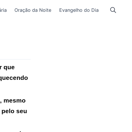
ria
Oração da Noite
Evangelho do Dia
r que
squecendo
o, mesmo
 pelo seu