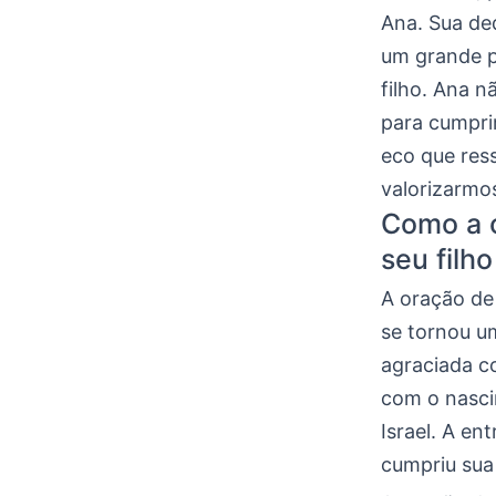
Ana. Sua de
um grande p
filho. Ana 
para cumpri
eco que res
valorizarmos
Como a o
seu filh
A oração de
se tornou u
agraciada co
com o nasci
Israel. A e
cumpriu sua