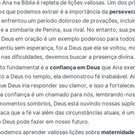
e Ana na Bíblia é repleta de lições valiosas. Um dos pr
s que podemos extrair é a importância da
persever
 enfrentou um período doloroso de provações, inclui
e e a zombaria de Penina, sua rival. No entanto, sua p
 Deus em oração é um exemplo poderoso para todos
entiu sem esperança, foi a Deus que ela se voltou, 
nas dificuldades, devemos buscar a presença divina.
to fundamental é a
confiança em Deus
que Ana exem
to a Deus no templo, ela demonstrou fé inabalável. A
ue Deus iria responder seu clamor, e isso a fortalec
ssa confiança é um chamado para nós, lembrando-nos
mentos sombrios, Deus está ouvindo nossas súplic
taca que a fé vai além das circunstâncias atuais; é u
e Deus pode fazer em nosso futuro.
 podemos aprender valiosas lições sobre
maternidade