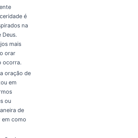
ente
ceridade é
spirados na
e Deus.
jos mais
o orar
 ocorra.
 a oração de
itou em
ermos
es ou
aneira de
ar em como