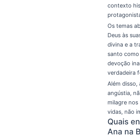
contexto his
protagonista
Os temas ab
Deus às sua
divina e a 
santo como 
devoção inab
verdadeira 
Além disso,
angústia, n
milagre nos
vidas, não 
Quais en
Ana na B