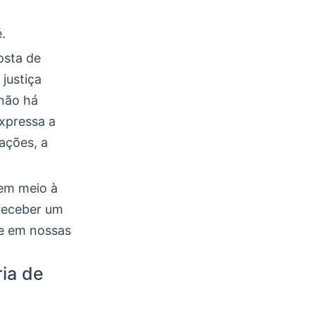
.
osta de
justiça
“não há
xpressa a
ações, a
 em meio à
 receber um
te em nossas
ia de