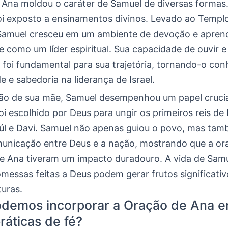
 Ana moldou o caráter de Samuel de diversas formas
foi exposto a ensinamentos divinos. Levado ao Templo
Samuel cresceu em um ambiente de devoção e apren
como um líder espiritual. Sua capacidade de ouvir e 
 foi fundamental para sua trajetória, tornando-o con
de e sabedoria na liderança de Israel.
ão de sua mãe, Samuel desempenhou um papel crucial
foi escolhido por Deus para ungir os primeiros reis de I
aúl e Davi. Samuel não apenas guiou o povo, mas tam
unicação entre Deus e a nação, mostrando que a or
e Ana tiveram um impacto duradouro. A vida de Samue
messas feitas a Deus podem gerar frutos significativ
turas.
demos incorporar a Oração de Ana 
ráticas de fé?