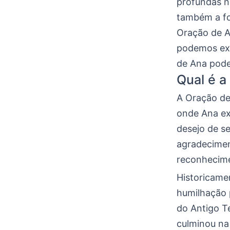
profundas n
também a for
Oração de A
podemos ext
de Ana pode 
Qual é a
A Oração de
onde Ana ex
desejo de s
agradecimen
reconhecime
Historicame
humilhação p
do Antigo T
culminou na 