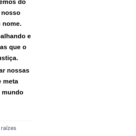
ivemos do
o nosso
u nome.
balhando e
as que o
stiça.
nar nossas
e meta
 o mundo
 raízes