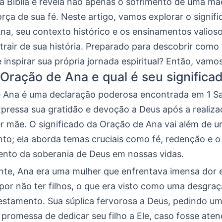
a Bíblia e revela não apenas o sofrimento de uma mã
ça de sua fé. Neste artigo, vamos explorar o signif
na, seu contexto histórico e os ensinamentos valios
rair de sua história. Preparado para descobrir como
inspirar sua própria jornada espiritual? Então, vamos
 Oração de Ana e qual é seu significa
 Ana é uma declaração poderosa encontrada em 1 Sa
pressa sua gratidão e devoção a Deus após a realiza
er mãe. O significado da Oração de Ana vai além de u
to; ela aborda temas cruciais como fé, redenção e o
nto da soberania de Deus em nossas vidas.
nte, Ana era uma mulher que enfrentava imensa dor 
or não ter filhos, o que era visto como uma desgraç
estamento. Sua súplica fervorosa a Deus, pedindo um 
promessa de dedicar seu filho a Ele, caso fosse aten