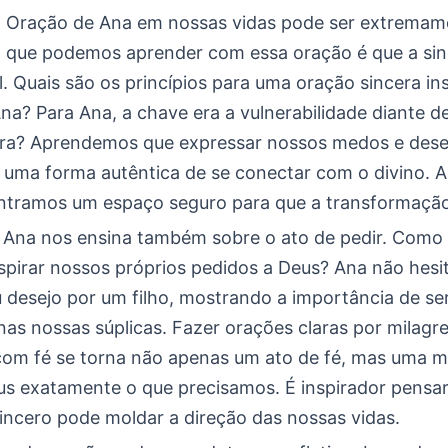
a Oração de Ana em nossas vidas pode ser extremam
 que podemos aprender com essa oração é que a sin
. Quais são os princípios para uma oração sincera in
na? Para Ana, a chave era a vulnerabilidade diante d
era? Aprendemos que expressar nossos medos e dese
 uma forma autêntica de se conectar com o divino. A
ntramos um espaço seguro para que a transformação
 Ana nos ensina também sobre o ato de pedir. Como
spirar nossos próprios pedidos a Deus? Ana não hes
u desejo por um filho, mostrando a importância de s
nas nossas súplicas. Fazer orações claras por milagr
com fé se torna não apenas um ato de fé, mas uma m
eus exatamente o que precisamos. É inspirador pens
incero pode moldar a direção das nossas vidas.