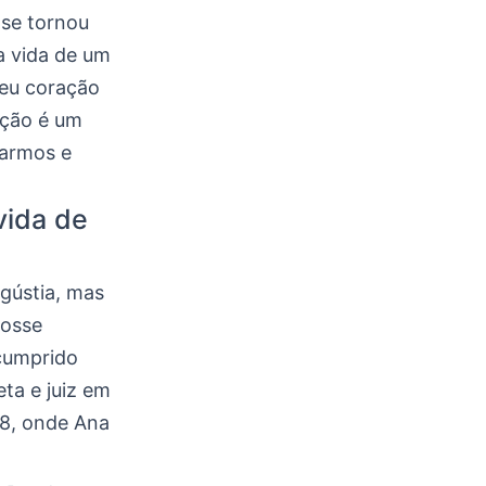
 se tornou
a vida de um
seu coração
ação é um
narmos e
vida de
gústia, mas
fosse
 cumprido
ta e juiz em
28, onde Ana