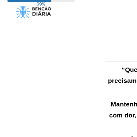
Pular
para
o
conteúdo
“Que
precisam
Mantenh
com dor,