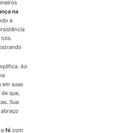
imeiros
ança na
ndo a
ersistência
 nós.
mostrando
plifica. Ao
na
eu em suas
 de que,
as. Sua
m abraço
e
fé
com