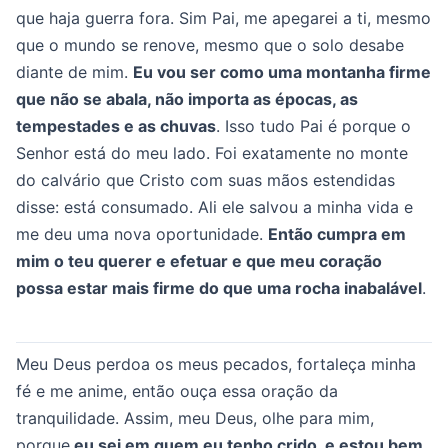
que haja guerra fora. Sim Pai, me apegarei a ti, mesmo
que o mundo se renove, mesmo que o solo desabe
diante de mim.
Eu vou ser como uma montanha firme
que não se abala, não importa as épocas, as
tempestades e as chuvas
. Isso tudo Pai é porque o
Senhor está do meu lado. Foi exatamente no monte
do calvário que Cristo com suas mãos estendidas
disse: está consumado. Ali ele salvou a minha vida e
me deu uma nova oportunidade.
Então cumpra em
mim o teu querer e efetuar e que meu coração
possa estar mais firme do que uma rocha inabalável
.
Meu Deus perdoa os meus pecados, fortaleça minha
fé e me anime, então ouça essa oração da
tranquilidade. Assim, meu Deus, olhe para mim,
porque
eu sei em quem eu tenho crido, e estou bem