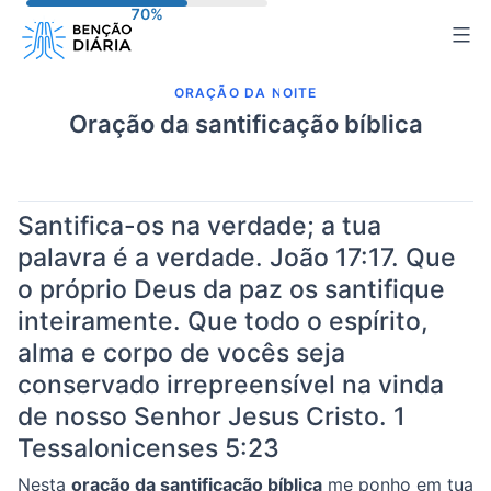
Pular
para
o
ORAÇÃO DA NOITE
conteúdo
Oração da santificação bíblica
Santifica-os na verdade; a tua
palavra é a verdade.
João 17:17
. Que
o próprio Deus da paz os santifique
inteiramente. Que todo o espírito,
alma e corpo de vocês seja
conservado irrepreensível na vinda
de nosso Senhor Jesus Cristo.
1
Tessalonicenses 5:23
Nesta
oração da santificação bíblica
me ponho em tua