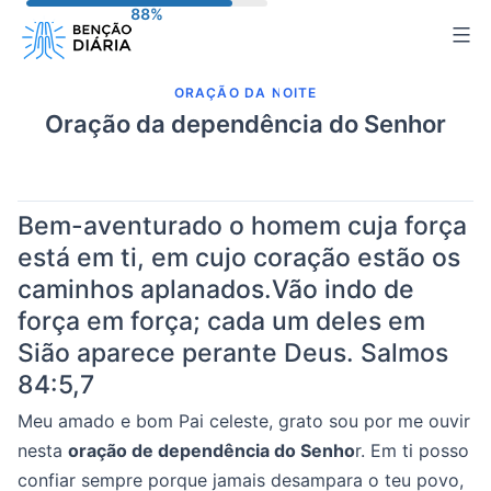
Pular
para
o
ORAÇÃO DA NOITE
conteúdo
Oração da dependência do Senhor
Bem-aventurado o homem cuja força
está em ti, em cujo coração estão os
caminhos aplanados.Vão indo de
força em força; cada um deles em
Sião aparece perante Deus.
Salmos
84:5,7
Meu amado e bom Pai celeste, grato sou por me ouvir
nesta
oração de dependência do Senho
r. Em ti posso
confiar sempre porque jamais desampara o teu povo,