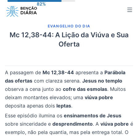
Pular
para
o
EVANGELHO DO DIA
conteúdo
Mc 12,38-44: A Lição da Viúva e Sua
Oferta
A passagem de
Mc 12
,
38-44
apresenta a
Parábola
das ofertas
com clareza serena.
Jesus no templo
observa a cena junto ao
cofre das esmolas
. Muitos
deixam montantes elevados; uma
viúva pobre
deposita apenas dois
leptas
.
Esse episódio ilumina os
ensinamentos de Jesus
sobre sinceridade e
desprendimento
. A
viúva pobre
é
exemplo, não pela quantia, mas pela entrega total. O