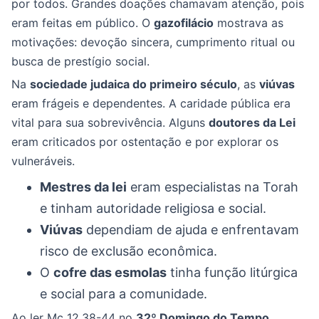
por todos. Grandes doações chamavam atenção, pois
eram feitas em público. O
gazofilácio
mostrava as
motivações: devoção sincera, cumprimento ritual ou
busca de prestígio social.
Na
sociedade judaica do primeiro século
, as
viúvas
eram frágeis e dependentes. A caridade pública era
vital para sua sobrevivência. Alguns
doutores da Lei
eram criticados por ostentação e por explorar os
vulneráveis.
Mestres da lei
eram especialistas na Torah
e tinham autoridade religiosa e social.
Viúvas
dependiam de ajuda e enfrentavam
risco de exclusão econômica.
O
cofre das esmolas
tinha função litúrgica
e social para a comunidade.
Ao ler Mc 12,38-44 no
32º Domingo do Tempo