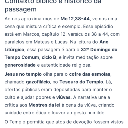
Contexto bíblico e histórico da
passagem
Ao nos aproximarmos de
Mc 12
,
38-44
, vemos uma
cena que mistura crítica e exemplo. Esse episódio
está em Marcos, capítulo 12, versículos 38 a 44, com
paralelos em Mateus e Lucas. Na leitura do
Ano
Litúrgico
, essa passagem é para o
32º Domingo do
Tempo Comum
,
ciclo B
, e invita meditação sobre
generosidade
e autenticidade religiosa.
Jesus no templo
olha para o
cofre das esmolas
,
chamado
gazofilácio
, no
Tesouro do Templo
. Lá,
ofertas públicas eram depositadas para manter o
culto e ajudar pobres e
viúvas
. A narrativa une a
crítica aos
Mestres da lei
à cena da viúva, criando
unidade entre ética e louvor ao gesto humilde.
O Templo permitia que atos de devoção fossem vistos