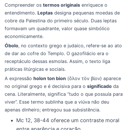
Compreender os
termos originais
enriquece o
entendimento.
Leptas
designa pequenas moedas de
cobre da Palestina do primeiro século. Duas leptas
formavam um quadrante, valor quase simbólico
economicamente.
Óbolo
, no contexto grego e judaico, refere-se ao ato
de dar ao cofre do Templo. O gazofilácio era o
receptáculo dessas esmolas. Assim, o texto liga
práticas litúrgicas e sociais.
A expressão
holon ton bion
(ὅλον τὸν βίον) aparece
no original grego e é decisiva para o
significado
da
cena. Literalmente, significa “tudo o que possuía para
viver”. Esse termo sublinha que a viúva não deu
apenas dinheiro; entregou sua subsistência.
Mc 12, 38-44 oferece um contraste moral
entre aparência e coração.