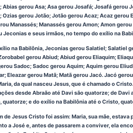
; Abias gerou Asa; Asa gerou Josafá; Josafá gerou J
; Ozias gerou Jotão; Jotão gerou Acaz; Acaz gerou 
erou Manassés; Manassés gerou Amon; Amon gerou 
u Jeconias e seus irmãos, no tempo do exílio na Babi
ílio na Babilônia, Jeconias gerou Salatiel; Salatiel 
Zorobabel gerou Abiud; Abiud gerou Eliaquim; Eliaq
gerou Sadoc; Sadoc gerou Aquim; Aquim gerou Eliud;
ar; Eleazar gerou Matã; Matã gerou Jacó. Jacó gerou
aria, da qual nasceu Jesus, que é chamado o Cristo. 
ações desde Abraão até Davi são quatorze; de Davi a
, quatorze; e do exílio na Babilônia até o Cristo, quat
em de Jesus Cristo foi assim: Maria, sua mãe, estava
o a José e, antes de passarem a conviver, ela enc