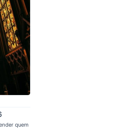
6
ntender quem