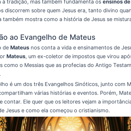
ga à tradição, mas também fundamenta os
ensinos de
os discorrem sobre quem Jesus era, tanto divino qu
a também mostra como a história de Jesus se mistura 
.
ção ao Evangelho de Mateus
o de
Mateus
nos conta a vida e ensinamentos de Jesu
por
Mateus
, um ex-coletor de impostos que virou após
s como o Messias que as profecias do Antigo Testa
.
lho é um dos três Evangelhos Sinóticos, junto com 
 compartilham várias histórias e eventos. Porém, Ma
de contar. Ele quer que os leitores vejam a importânci
 Jesus e como ela começou o cristianismo.