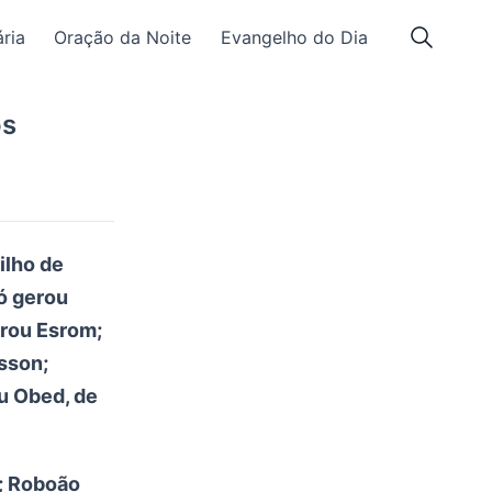
ria
Oração da Noite
Evangelho do Dia
os
ilho de
có gerou
erou Esrom;
sson;
u Obed, de
; Roboão