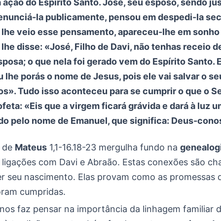
 ação do Espírito Santo. José, seu esposo, sendo ju
nunciá-la publicamente, pensou em despedi-la se
 lhe veio esse pensamento, apareceu-lhe em sonho
lhe disse: «José, Filho de Davi, não tenhas receio 
sposa; o que nela foi gerado vem do Espírito Santo. E
tu lhe porás o nome de Jesus, pois ele vai salvar o s
s». Tudo isso aconteceu para se cumprir o que o S
ofeta: «Eis que a virgem ficará grávida e dará à luz um
o pelo nome de Emanuel, que significa: Deus-cono
 de
Mateus
1,1-16.18-23 mergulha fundo na
genealog
 ligações com Davi e Abraão. Estas conexões são ch
 seu nascimento. Elas provam como as promessas 
foram cumpridas.
nos faz pensar na importância da linhagem familiar d