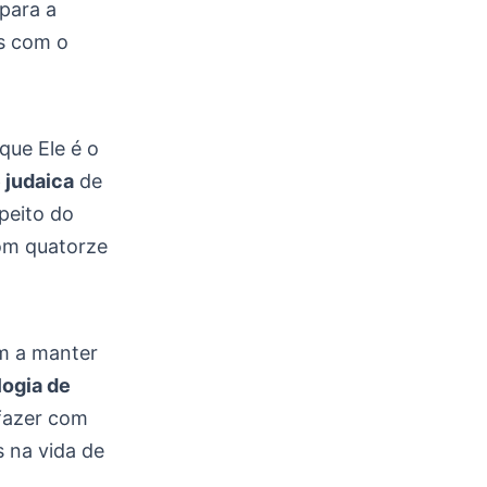
para a
os com o
que Ele é o
 judaica
de
peito do
com quatorze
am a manter
ogia de
 fazer com
 na vida de