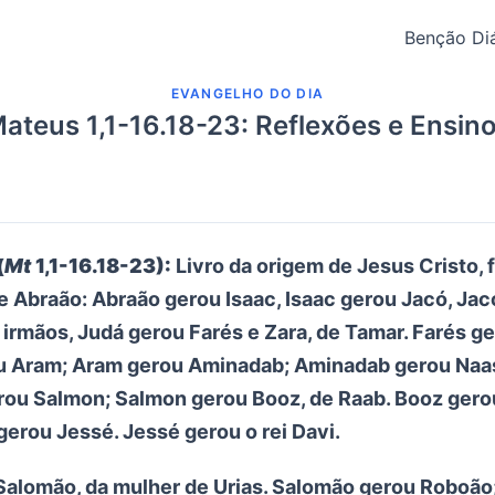
Benção Diá
EVANGELHO DO DIA
ateus 1,1-16.18-23: Reflexões e Ensin
(
Mt
1,1-16.18-23):
Livro da origem de Jesus Cristo, f
de Abraão: Abraão gerou Isaac, Isaac gerou Jacó, Ja
 irmãos, Judá gerou Farés e Zara, de Tamar. Farés g
u Aram; Aram gerou Aminadab; Aminadab gerou Naa
ou Salmon; Salmon gerou Booz, de Raab. Booz gero
gerou Jessé. Jessé gerou o rei Davi.
Salomão, da mulher de Urias. Salomão gerou Roboão