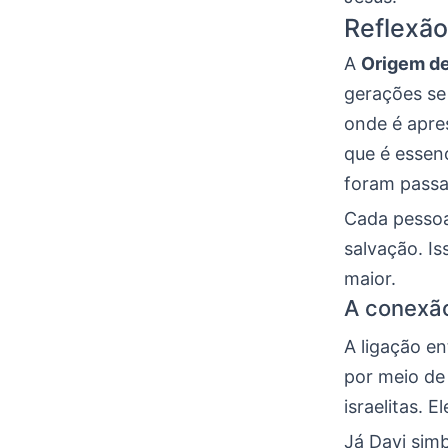
Reflexão
A
Origem d
gerações se
onde é apre
que é essen
foram passa
Cada pessoa
salvação. Is
maior.
A conexão
A ligação e
por meio de
israelitas. 
Já Davi simb