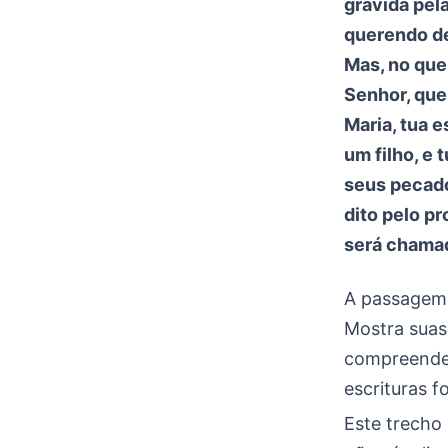
grávida pela
querendo de
Mas, no que
Senhor, que 
Maria, tua e
um filho, e 
seus pecado
dito pelo pr
será chamad
A passagem
Mostra suas
compreender
escrituras 
Este trecho 