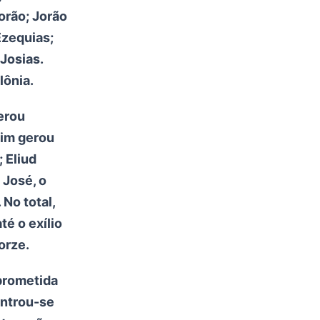
orão; Jorão
Ezequias;
Josias.
lônia.
gerou
uim gerou
 Eliud
 José, o
No total,
té o exílio
orze.
 prometida
ontrou-se