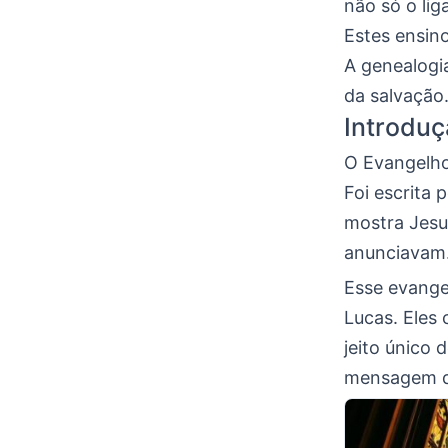
não só o li
Estes ensin
A genealogi
da salvação
Introdu
O Evangelh
Foi escrita 
mostra Jesu
anunciavam
Esse evange
Lucas. Eles
jeito único 
mensagem de