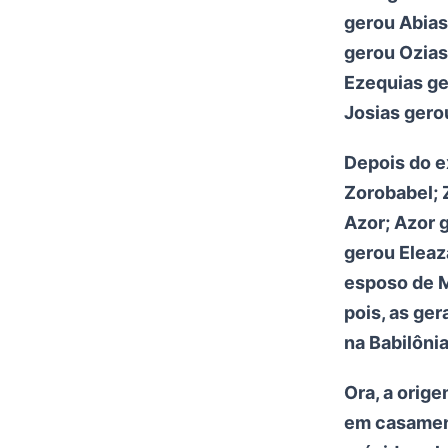
gerou Abias
gerou Ozias
Ezequias g
Josias gero
Depois do ex
Zorobabel; 
Azor; Azor 
gerou Eleaz
esposo de M
pois, as ger
na Babilônia
Ora, a orig
em casament