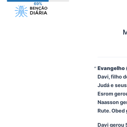
Pular
para
o
conteúdo
M
Evangelho 
Davi, filho 
Judá e seus
Esrom gero
Naasson ger
Rute. Obed 
Davi gerou 