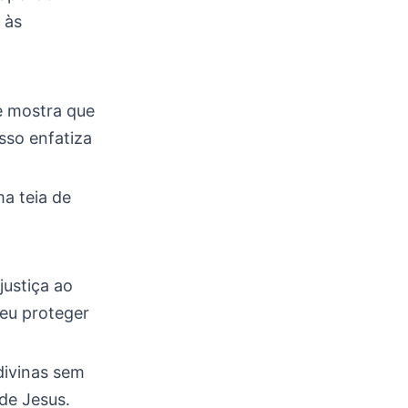
 às
le mostra que
sso enfatiza
a teia de
justiça ao
heu proteger
divinas sem
 de Jesus.