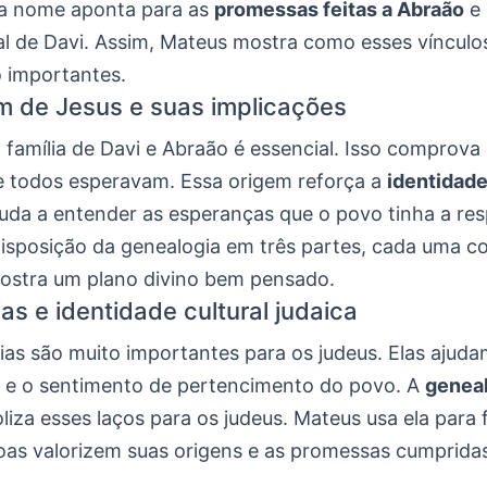
da nome aponta para as
promessas feitas a Abraão
e 
al de Davi. Assim, Mateus mostra como esses víncul
 importantes.
m de Jesus e suas implicações
 família de Davi e Abraão é essencial. Isso comprova 
e todos esperavam. Essa origem reforça a
identidade
juda a entender as esperanças que o povo tinha a res
disposição da genealogia em três partes, cada uma 
ostra um plano divino bem pensado.
as e identidade cultural judaica
ias são muito importantes para os judeus. Elas ajud
e e o sentimento de pertencimento do povo. A
geneal
liza esses laços para os judeus. Mateus usa ela para
oas valorizem suas origens e as promessas cumpridas