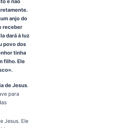
sto e não
cretamente.
 um anjo do
de receber
la dará à luz
eu povo dos
enhor tinha
 filho. Ele
sco».
ia de Jesus
.
ave para
das
e Jesus. Ele