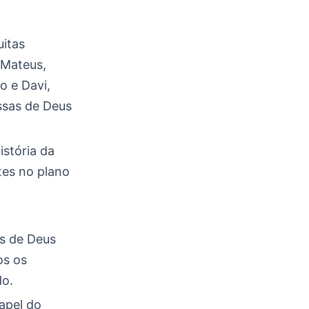
uitas
 Mateus,
o e Davi,
ssas de Deus
stória da
tes no plano
as de Deus
os os
do.
papel do