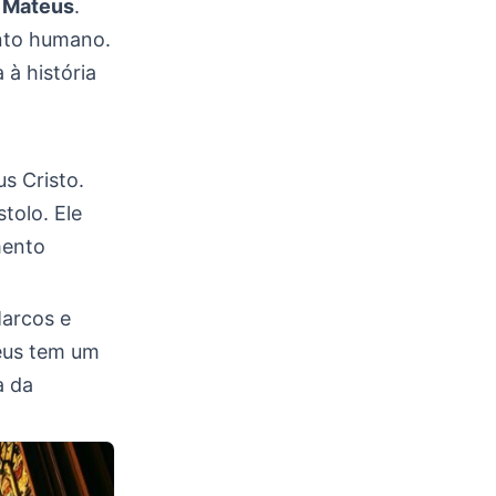
 Mateus
.
anto humano.
à história
s Cristo.
tolo. Ele
mento
Marcos e
teus tem um
a da