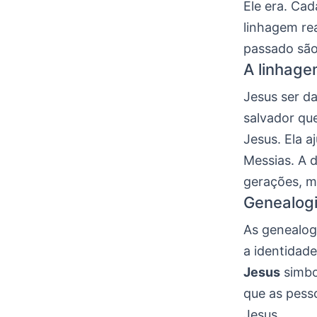
Ele era. Ca
linhagem re
passado são
A linhage
Jesus ser da
salvador qu
Jesus. Ela a
Messias. A 
gerações, m
Genealogi
As genealog
a identidad
Jesus
simbo
que as pess
Jesus.