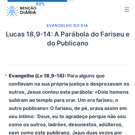
Pular
para
o
EVANGELHO DO DIA
conteúdo
Lucas 18,9-14: A Parábola do Fariseu e
do Publicano
Evangelho (
Lc
18,9-14):
Para alguns que
confiavam na sua própria justiça e desprezavam os
outros, Jesus contou esta parábola: «Dois homens
subiram ao templo para orar. Um era fariseu, o
outro publicano» O fariseu, de pé, orava assim em
seu íntimo: ‘Deus, eu te agradeço porque não sou
como os outros, ladrões, desonestos, adúlteros,
nem como este publicano. Jejuo duas vezes por