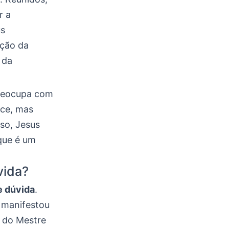
r a
us
ação da
 da
preocupa com
ece, mas
so, Jesus
 que é um
vida?
e dúvida
.
 manifestou
o do Mestre