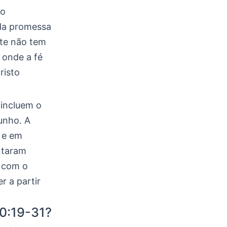
ão
da promessa
rte não tem
, onde a fé
risto
 incluem o
unho. A
 e em
ntaram
o com o
r a partir
20:19-31?