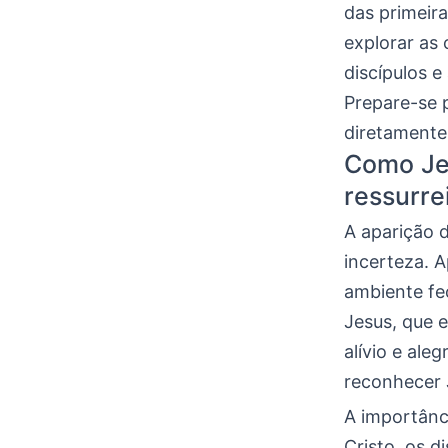
das primeir
explorar as
discípulos e
Prepare-se 
diretamente 
Como Jes
ressurre
A aparição 
incerteza. 
ambiente fe
Jesus, que 
alívio e ale
reconhecer 
A importânc
Cristo, os d