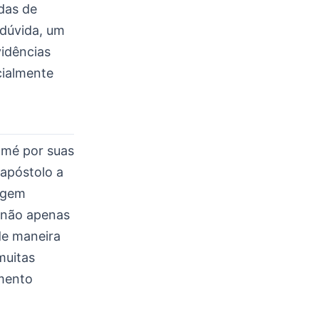
idas de
 dúvida, um
vidências
cialmente
omé por suas
 apóstolo a
agem
s não apenas
de maneira
muitas
imento