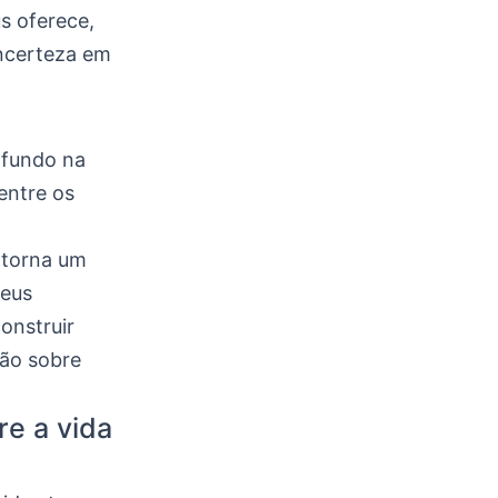
s oferece,
incerteza em
ofundo na
entre os
 torna um
seus
onstruir
xão sobre
re a vida