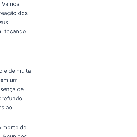
. Vamos
 reação dos
sus.
a, tocando
o e de muita
s em um
esença de
 profundo
as ao
a morte de
. Reunidos,