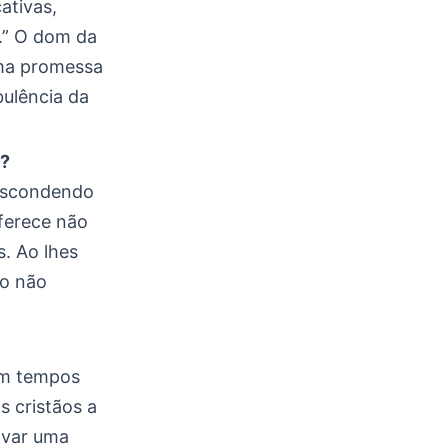
ativas,
o.” O dom da
uma promessa
bulência da
s?
 escondendo
ferece não
. Ao lhes
ão não
em tempos
s cristãos a
ivar uma