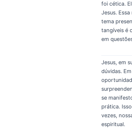
foi cética. 
Jesus. Essa 
tema presen
tangíveis é
em questões
Jesus, em s
dúvidas. Em
oportunidad
surpreenden
se manifest
prática. Iss
vezes, noss
espiritual.