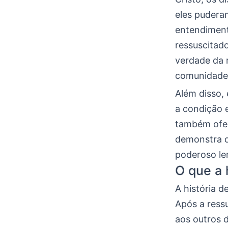
eles pudera
entendiment
ressuscitad
verdade da r
comunidade c
Além disso,
a condição 
também ofer
demonstra qu
poderoso le
O que a 
A história 
Após a ress
aos outros d