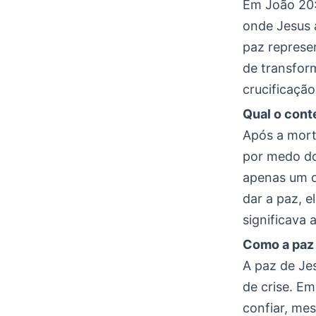
Em João 20:
onde Jesus a
paz represe
de transform
crucificação
Qual o cont
Após a mort
por medo do
apenas um c
dar a paz, e
significava
Como a paz 
A paz de Je
de crise. E
confiar, me