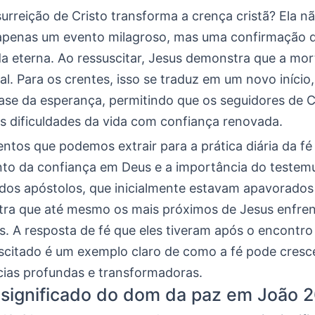
rreição de Cristo transforma a crença cristã? Ela n
apenas um evento milagroso, mas uma confirmação 
ida eterna. Ao ressuscitar, Jesus demonstra que a mo
nal. Para os crentes, isso se traduz em um novo início
base da esperança, permitindo que os seguidores de C
s dificuldades da vida com confiança renovada.
ntos que podemos extrair para a prática diária da fé
nto da confiança em Deus e a importância do testem
 dos apóstolos, que inicialmente estavam apavorados
tra que até mesmo os mais próximos de Jesus enfre
s. A resposta de fé que eles tiveram após o encontr
scitado é um exemplo claro de como a fé pode cresce
cias profundas e transformadoras.
 significado do dom da paz em João 