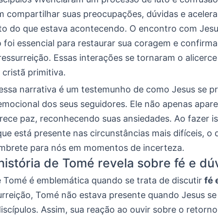
m compartilhar suas preocupações, dúvidas e acelera
o do que estava acontecendo. O encontro com Jes
o foi essencial para restaurar sua coragem e confirm
essurreição. Essas interações se tornaram o alicerce
ristã primitiva.
 essa narrativa é um testemunho de como Jesus se 
emocional dos seus seguidores. Ele não apenas apar
ece paz, reconhecendo suas ansiedades. Ao fazer is
e está presente nas circunstâncias mais difíceis, o
mbrete para nós em momentos de incerteza.
história de Tomé revela sobre fé e dú
de Tomé é emblemática quando se trata de discutir
fé 
urreição, Tomé não estava presente quando Jesus se
iscípulos. Assim, sua reação ao ouvir sobre o retorn