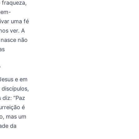
 fraqueza,
Bem-
ivar uma fé
mos ver. A
nasce não
as
?
Jesus e em
 discípulos,
diz: “Paz
urreição é
to, mas um
dade da