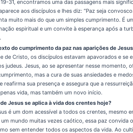
19-31, encontramos uma das passagens mais signific
parece aos discípulos e lhes diz: “Paz seja convosc
nta muito mais do que um simples cumprimento. É 
ação espiritual e um convite à esperança após a tur
.
exto do cumprimento da paz nas aparições de Jesu
e de Cristo, os discípulos estavam apavorados e se
s judeus. Jesus, ao se apresentar nesse momento, o
umprimento, mas a cura de suas ansiedades e medos
le reafirma sua presença e assegura que a ressurreiç
 apenas vida, mas também um novo início.
de Jesus se aplica à vida dos crentes hoje?
sus é um dom acessível a todos os crentes, mesmo 
m um mundo muitas vezes caótico, essa paz convida o
smo sem entender todos os aspectos da vida. Ao cult