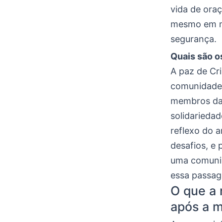
vida de ora
mesmo em me
segurança.
Quais são o
A paz de Cr
comunidade 
membros da 
solidarieda
reflexo do 
desafios, e
uma comunid
essa passag
O que a 
após a 