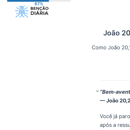
Pular
para
o
conteúdo
João 20
Como João 20,1
“Bem-aventu
— João 20,
Você já par
após a ress