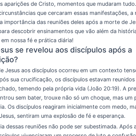
as aparições de Cristo, momentos que mudaram tudo
 circunstâncias que cercaram essas manifestações, a
 a importância das reuniões deles após a morte de Je
para descobrir ensinamentos que vão além da históri
em nossa fé e prática diária!
us se revelou aos discípulos após a
ição?
de Jesus aos discípulos ocorreu em um contexto tens
Após sua crucificação, os discípulos estavam reunido
chado, temendo pela própria vida (João 20:19). A pr
entrou sem bater, trouxe não só um choque, mas um
gria. Os discípulos reagiram inicialmente com medo, m
Jesus, sentiram uma explosão de fé e esperança.
ia dessas reuniões não pode ser subestimada. Após 
iscípulos vivenciaram um processo de luto e confusão