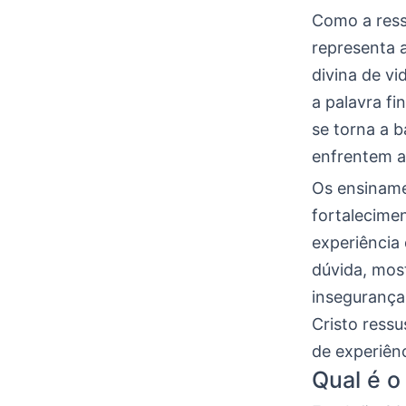
Como a ressu
representa 
divina de v
a palavra fi
se torna a 
enfrentem a
Os ensiname
fortalecime
experiência
dúvida, mos
insegurança
Cristo ressu
de experiên
Qual é o