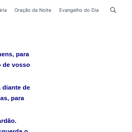
ria
Oração da Noite
Evangelho do Dia
mens, para
to de vosso
 diante de
as, para
ardão.
squerda o