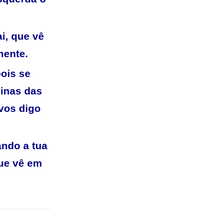
i, que vê
mente.
ois se
inas das
vos digo
ando a tua
que vê em