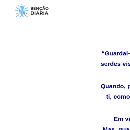
Pular
para
o
conteúdo
“Guardai-
serdes vis
Quando, p
ti, com
Em ve
Mas, qua