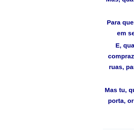
Para que
em se
E, qu
compraz
ruas, p
Mas tu, q
porta, o