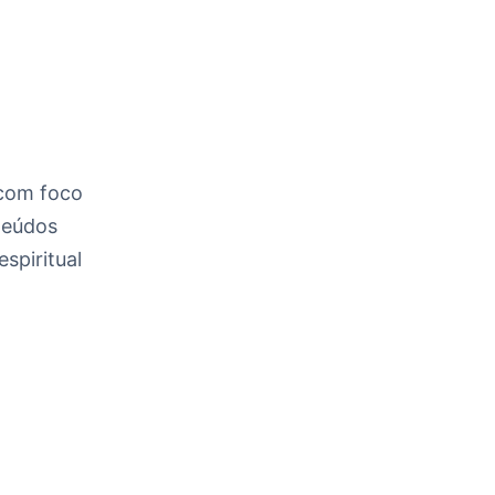
 com foco
nteúdos
espiritual