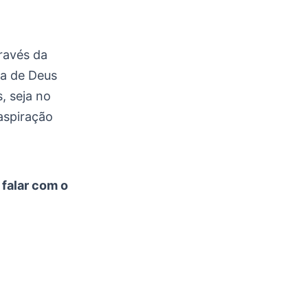
ravés da
ra de Deus
, seja no
aspiração
 falar com o