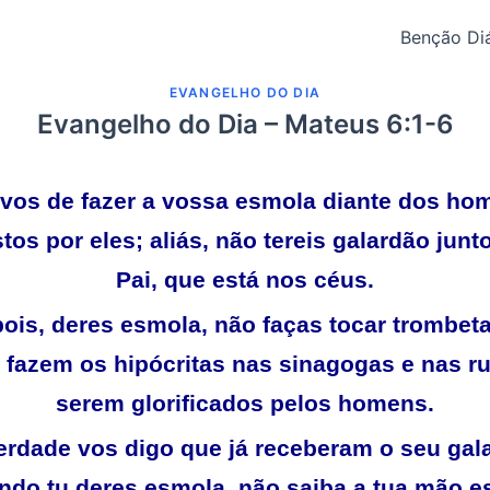
Benção Diá
EVANGELHO DO DIA
Evangelho do Dia – Mateus 6:1-6
vos de fazer a vossa esmola diante dos ho
tos por eles; aliás, não tereis galardão jun
Pai, que está nos céus.
ois, deres esmola, não faças tocar trombeta
o fazem os hipócritas nas sinagogas e nas ru
serem glorificados pelos homens.
rdade vos digo que já receberam o seu gal
ndo tu deres esmola, não saiba a tua mão e