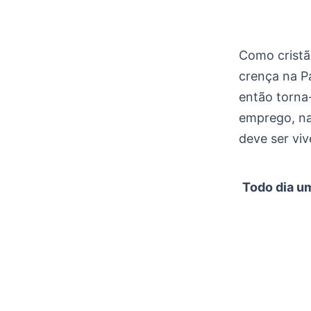
Como cristã
crença na P
então torna-
emprego, na 
deve ser viv
Todo dia um