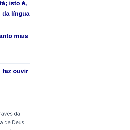
á; isto é,
 da língua
anto mais
 faz ouvir
ravés da
ra de Deus