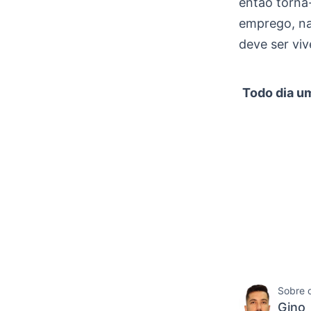
então torna-
emprego, na 
deve ser viv
Todo dia um
Sobre 
Gino