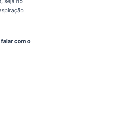
, seja no
aspiração
 falar com o