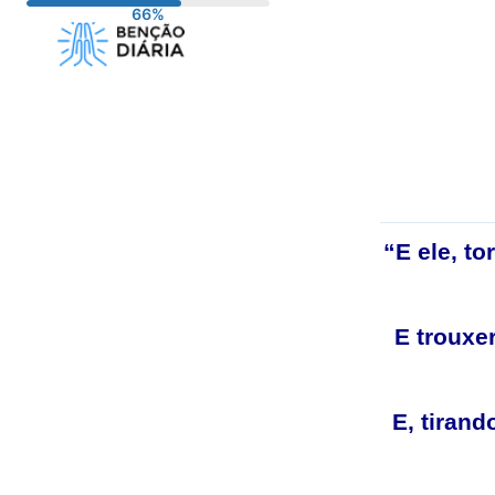
Pular
para
o
conteúdo
“E ele, to
E trouxe
E, tirand