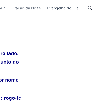
ria
Oração da Noite
Evangelho do Dia
ro lado,
junto do
por nome
; rogo-te