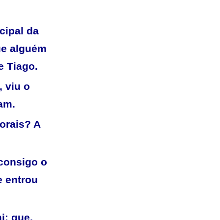
cipal da
ue alguém
e Tiago.
 viu o
am.
horais? A
 consigo o
e entrou
i; que,