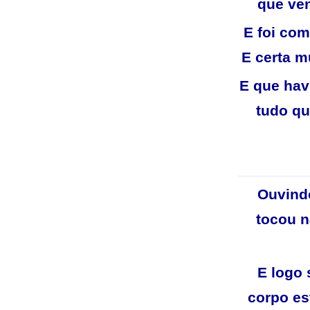
que ven
E foi com
E certa m
E que hav
tudo qu
Ouvindo
tocou n
E logo 
corpo es