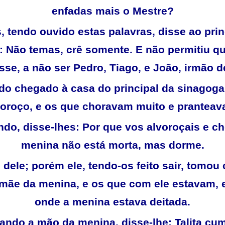
enfadas mais o Mestre?
, tendo ouvido estas palavras, disse ao prin
: Não temas, crê somente. E não permitiu q
sse, a não ser Pedro, Tiago, e João, irmão d
ndo chegado à casa do principal da sinagoga,
voroço, e os que choravam muito e pranteav
ndo, disse-lhes: Por que vos alvoroçais e c
menina não está morta, mas dorme.
 dele; porém ele, tendo-os feito sair, tomou
 mãe da menina, e os que com ele estavam, 
onde a menina estava deitada.
ando a mão da menina, disse-lhe: Talita cum