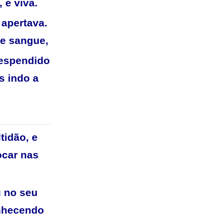
 e viva.
 apertava.
de sangue,
despendido
s indo a
tidão, e
ocar nas
u no seu
onhecendo