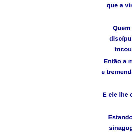
que a vi
Quem 
discípu
tocou
Então a m
e tremendo
E ele lhe 
Estando
sinagog