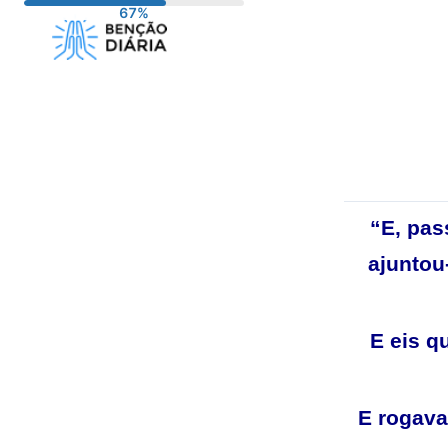
Pular
para
o
conteúdo
“E, pas
ajuntou
E eis q
E rogava