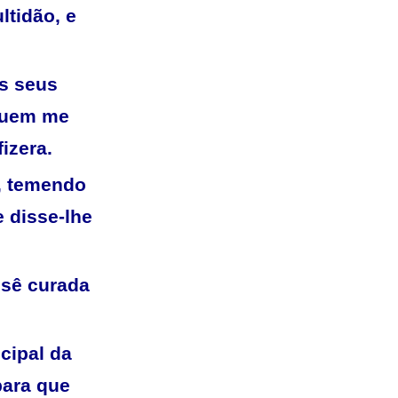
ltidão, e
s seus
 Quem me
izera.
o, temendo
e disse-lhe
e sê curada
cipal da
para que