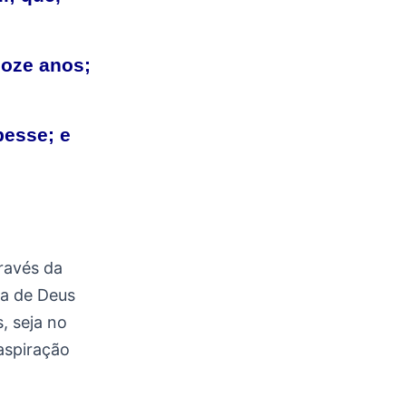
doze anos;
esse; e
ravés da
ra de Deus
, seja no
aspiração