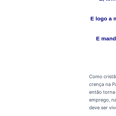
E logo a 
E mand
Como cristã
crença na P
então torna-
emprego, na 
deve ser viv