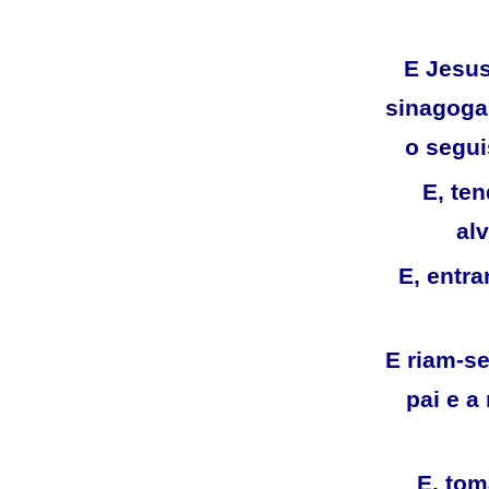
E Jesus
sinagoga
o segui
E, te
al
E, entra
E riam-se
pai e a
E, tom