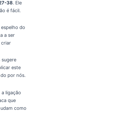
27-38
. Ele
o é fácil.
 espelho do
a a ser
criar
s sugere
icar este
do por nós.
 a ligação
aca que
s mudam como