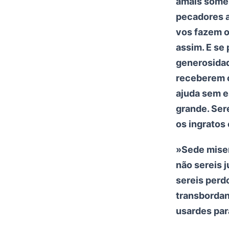
amais somen
pecadores a
vos fazem 
assim. E se
generosidad
receberem o
ajuda sem e
grande. Ser
os ingratos
»Sede miser
não sereis 
sereis perd
transbordan
usardes par