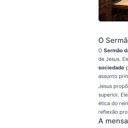
O Sermão
O
Sermão da
de Jesus. E
sociedade
p
assunto pri
Jesus propõ
superior. El
ética do re
reflexão pro
A mensag