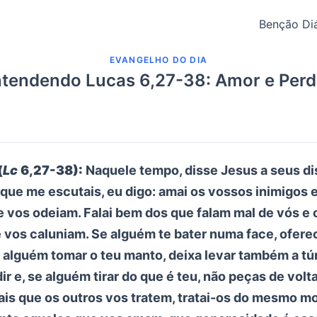
Benção Diá
EVANGELHO DO DIA
tendendo Lucas 6,27-38: Amor e Per
(
Lc
6,27-38):
Naquele tempo, disse Jesus a seus di
 que me escutais, eu digo: amai os vossos inimigos e
 vos odeiam. Falai bem dos que falam mal de vós e o
 vos caluniam. Se alguém te bater numa face, ofer
e alguém tomar o teu manto, deixa levar também a tú
r e, se alguém tirar do que é teu, não peças de volt
is que os outros vos tratem, tratai-os do mesmo m