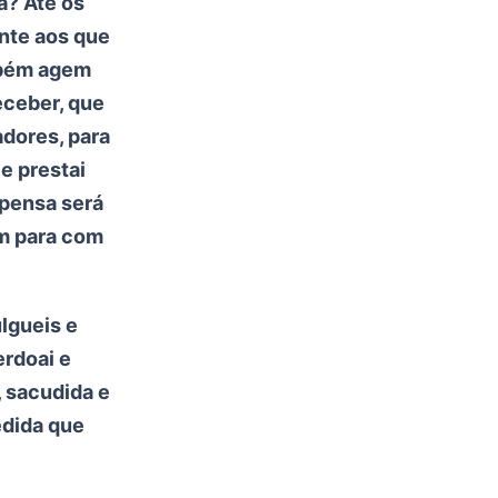
a? Até os
nte aos que
mbém agem
eceber, que
dores, para
e prestai
mpensa será
ém para com
lgueis e
erdoai e
, sacudida e
edida que