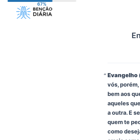
Pular
para
o
conteúdo
En
Evangelho 
vós, porém,
bem aos que
aqueles que
a outra. E s
quem te pedi
como deseja