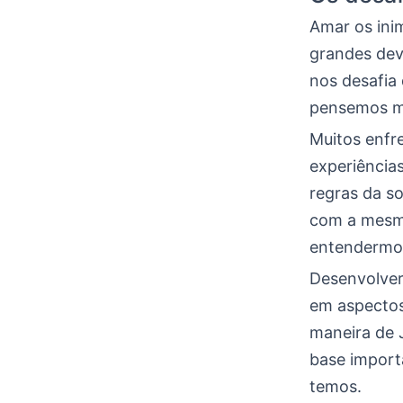
Amar os inim
grandes devi
nos desafia 
pensemos m
Muitos enfr
experiência
regras da s
com a mesma
entendermos
Desenvolver 
em aspectos
maneira de 
base import
temos.