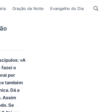
ria
Oração da Noite
Evangelho do Dia
dão
scípulos: «A
 fazei o
rai por
ece também
nica. Dá a
a. Assim
odo. Se