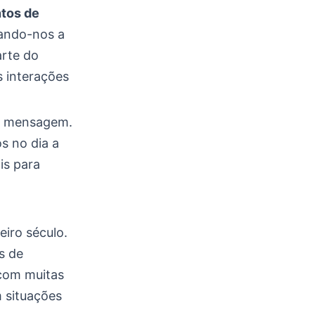
tos de
iando-nos a
arte do
 interações
ta mensagem.
s no dia a
is para
eiro século.
s de
om muitas
 situações