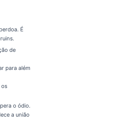
perdoa. É
ruins.
ção de
ar para além
 os
pera o ódio.
lece a união
e