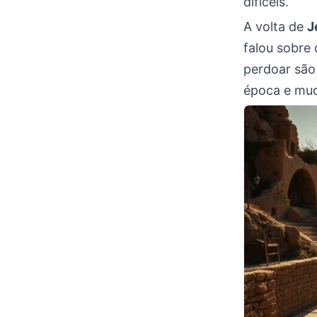
difíceis.
A volta de
J
falou sobre
perdoar são
época e mud