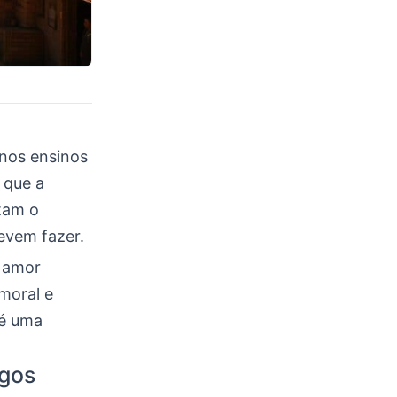
nos ensinos
 que a
tam o
evem fazer.
m amor
moral e
 é uma
igos