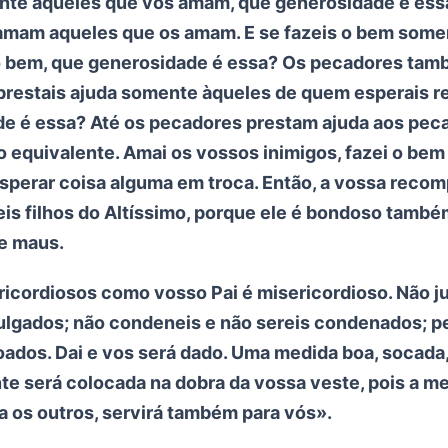
te aqueles que vos amam, que generosidade é ess
mam aqueles que os amam. E se fazeis o bem some
o bem, que generosidade é essa? Os pecadores ta
 prestais ajuda somente àqueles de quem esperais r
e é essa? Até os pecadores prestam ajuda aos peca
 equivalente. Amai os vossos inimigos, fazei o bem 
sperar coisa alguma em troca. Então, a vossa reco
eis filhos do Altíssimo, porque ele é bondoso tamb
 e maus.
icordiosos como vosso Pai é misericordioso. Não ju
julgados; não condeneis e não sereis condenados; p
oados. Dai e vos será dado. Uma medida boa, socada
te será colocada na dobra da vossa veste, pois a m
a os outros, servirá também para vós».