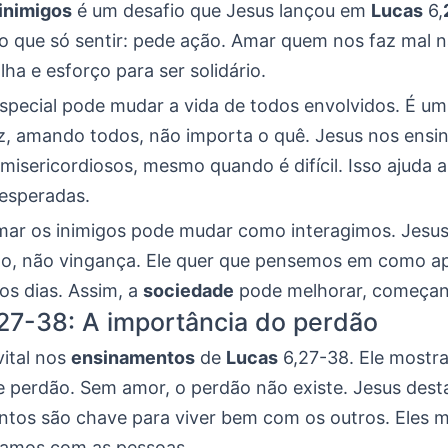
inimigos
é um desafio que Jesus lançou em
Lucas
6,
 que só sentir: pede ação. Amar quem nos faz mal nã
ha e esforço para ser solidário.
special pode mudar a vida de todos envolvidos. É um
z, amando todos, não importa o quê. Jesus nos ensin
isericordiosos, mesmo quando é difícil. Isso ajuda a 
esperadas.
amar os inimigos pode mudar como interagimos. Jesu
, não vingança. Ele quer que pensemos em como apl
os dias. Assim, a
sociedade
pode melhorar, começan
27-38: A importância do perdão
vital nos
ensinamentos
de
Lucas
6,27-38. Ele mostra
e perdão. Sem amor, o perdão não existe. Jesus dest
ntos são chave para viver bem com os outros. Ele
namos com as pessoas.