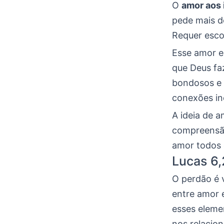
O
amor aos 
pede mais do
Requer escol
Esse amor e
que Deus fa
bondosos e m
conexões in
A ideia de 
compreensão
amor todos 
Lucas 6,
O perdão é 
entre amor 
esses eleme
nos relacio