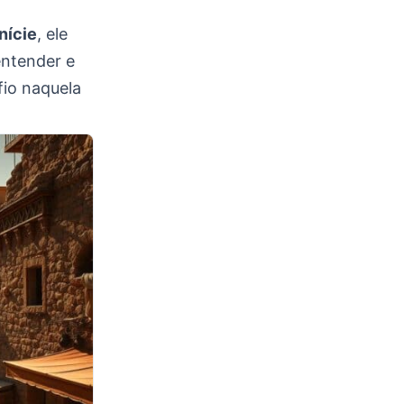
nície
, ele
entender e
fio naquela