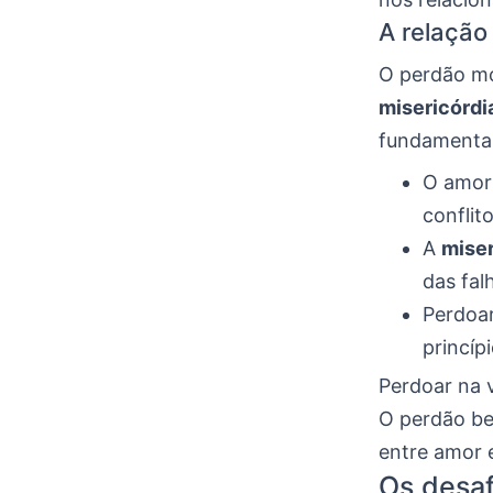
A relação
O perdão mo
misericórdi
fundamental 
O amor 
conflito
A
miser
das fal
Perdoar
princíp
Perdoar na v
O perdão ben
entre amor 
Os desaf