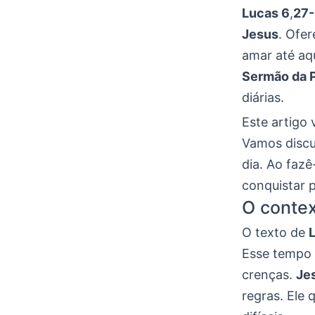
Lucas 6
,
27
Jesus
. Ofe
amar até aq
Sermão da P
diárias.
Este artigo 
Vamos discu
dia. Ao faz
conquistar 
O contex
O texto de
Esse tempo 
crenças.
Je
regras. Ele