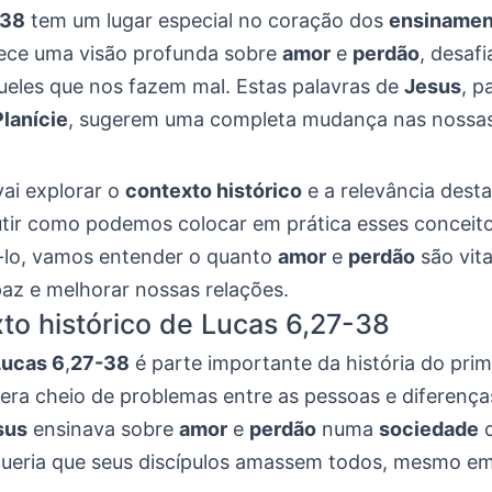
-38
tem um lugar especial no coração dos
ensinamen
rece uma visão profunda sobre
amor
e
perdão
, desaf
ueles que nos fazem mal. Estas palavras de
Jesus
, p
lanície
, sugerem uma completa mudança nas nossas
vai explorar o
contexto histórico
e a relevância des
tir como podemos colocar em prática esses conceito
ê-lo, vamos entender o quanto
amor
e
perdão
são vita
paz e melhorar nossas relações.
to histórico de Lucas 6,27-38
Lucas 6
,
27-38
é parte importante da história do prim
era cheio de problemas entre as pessoas e diferença
sus
ensinava sobre
amor
e
perdão
numa
sociedade
c
 queria que seus discípulos amassem todos, mesmo em