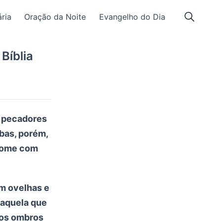
ria
Oração da Noite
Evangelho do Dia
Bíblia
e pecadores
bas, porém,
come com
m ovelhas e
daquela que
nos ombros