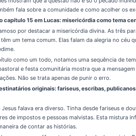
 Eles mostram que a questão não é só o pecado individ
ambém fala sobre a comunidade e como acolher os exc
 capítulo 15 em Lucas: misericórdia como tema cen
amoso por destacar a misericórdia divina. As três pa
i têm um tema comum. Elas falam da alegria no céu 
edime.
pítulo como um todo, notamos uma sequência de tema
pastoral e festa comunitária mostra que a mensagem
lações. Não se trata apenas de punir o erro.
estinatários originais: fariseus, escribas, publicanos
Jesus falava era diverso. Tinha desde fariseus e dou
es de impostos e pessoas malvistas. Esta mistura in
maneira de contar as histórias.