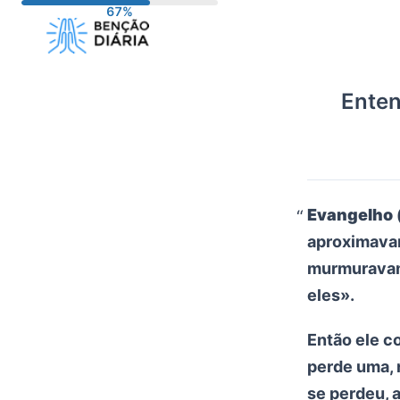
Pular
para
o
conteúdo
Enten
Evangelho 
aproximavam
murmuravam
eles».
Então ele c
perde uma, 
se perdeu, 