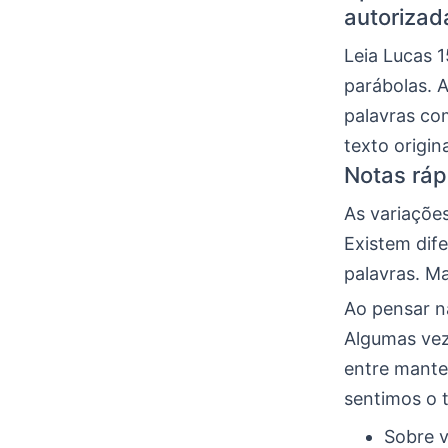
autorizad
Leia Lucas 
parábolas. 
palavras com
texto origi
Notas ráp
As variaçõe
Existem dif
palavras. Ma
Ao pensar na
Algumas vez
entre mante
sentimos o 
Sobre v