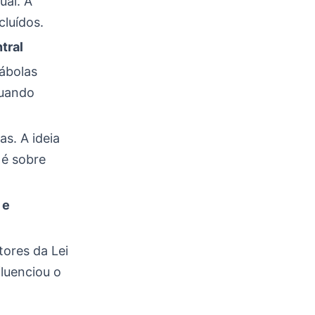
ual. A
luídos.
tral
rábolas
quando
s. A ideia
 é sobre
 e
tores da Lei
fluenciou o