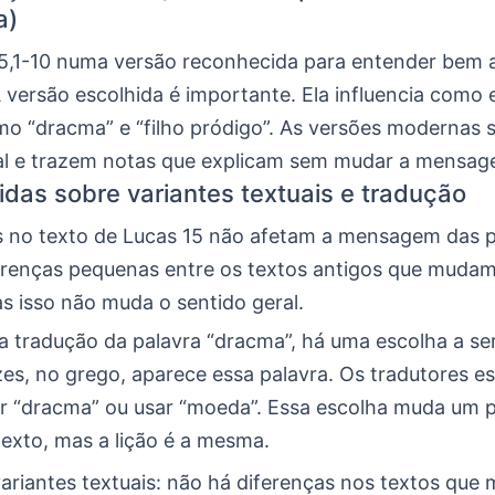
a)
15,1-10 numa versão reconhecida para entender bem 
A versão escolhida é importante. Ela influencia com
o “dracma” e “filho pródigo”. As versões modernas s
nal e trazem notas que explicam sem mudar a mensag
idas sobre variantes textuais e tradução
s no texto de Lucas 15 não afetam a mensagem das p
erenças pequenas entre os textos antigos que muda
s isso não muda o sentido geral.
 tradução da palavra “dracma”, há uma escolha a ser 
es, no grego, aparece essa palavra. Os tradutores e
r “dracma” ou usar “moeda”. Essa escolha muda um
texto, mas a lição é a mesma.
ariantes textuais: não há diferenças nos textos que