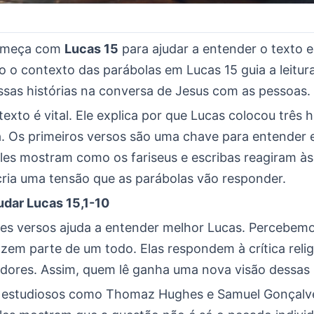
omeça com
Lucas 15
para ajudar a entender o texto e o
o contexto das parábolas em Lucas 15 guia a leitura
ssas histórias na conversa de Jesus com as pessoas.
exto é vital. Ele explica por que Lucas colocou três 
a. Os primeiros versos são uma chave para entender 
Eles mostram como os fariseus e escribas reagiram à
 cria uma tensão que as parábolas vão responder.
udar Lucas 15,1-10
ses versos ajuda a entender melhor Lucas. Percebem
zem parte de um todo. Elas respondem à crítica relig
adores. Assim, quem lê ganha uma nova visão dessas h
e estudiosos como Thomaz Hughes e Samuel Gonçalv