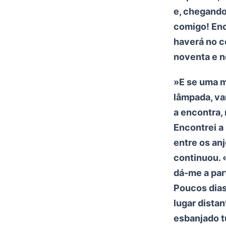
e, chegando
comigo! Enc
haverá no c
noventa e n
»E se uma m
lâmpada, va
a encontra, 
Encontrei a
entre os an
continuou. «
dá-me a part
Poucos dias 
lugar dista
esbanjado t