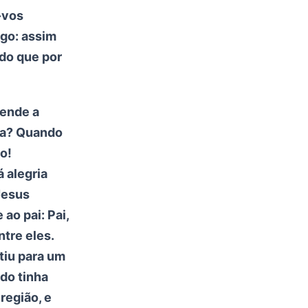
-vos
igo: assim
 do que por
cende a
la? Quando
o!
 alegria
Jesus
ao pai: Pai,
ntre eles.
rtiu para um
do tinha
região, e