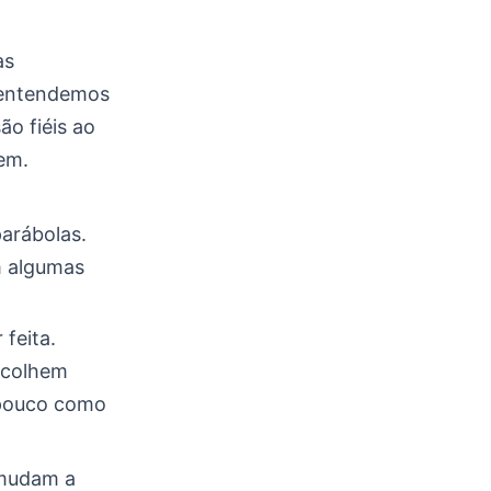
as
o entendemos
ão fiéis ao
em.
arábolas.
m algumas
feita.
scolhem
 pouco como
 mudam a