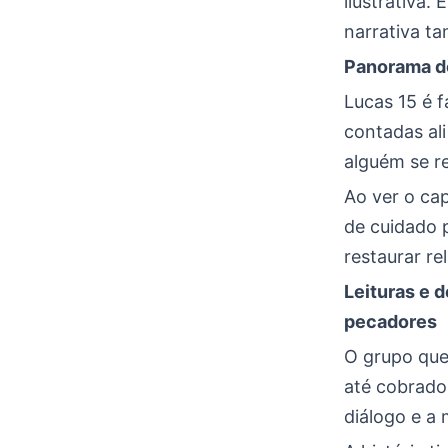
ilustrativa.
narrativa t
Panorama do
Lucas 15 é f
contadas al
alguém se r
Ao ver o ca
de cuidado 
restaurar re
Leituras e d
pecadores
O grupo que 
até cobrador
diálogo e a 