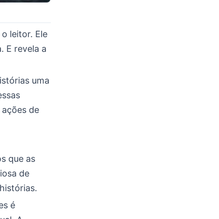
 leitor. Ele
. E revela a
histórias uma
essas
s ações de
os que as
iosa de
istórias.
es é