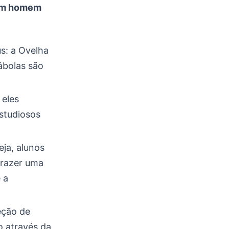
 um homem
us: a Ovelha
rábolas são
 eles
estudiosos
eja, alunos
trazer uma
 a
eção de
o através da