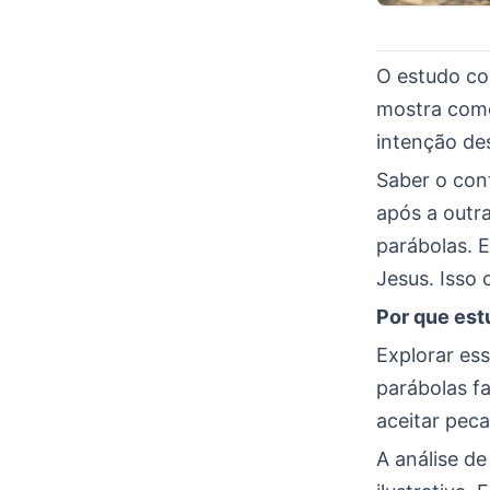
O estudo c
mostra como 
intenção de
Saber o cont
após a outr
parábolas. 
Jesus. Isso
Por que est
Explorar es
parábolas fa
aceitar pec
A análise d