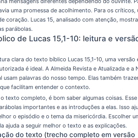
tinha mensagens diferentes dependendo do ouvinte. P
havia uma promessa de acolhimento. Para os críticos,
e coração. Lucas 15, analisado com atenção, mostra
as parábolas.
blico de Lucas 15,1-10: leitura e versã
tura clara do texto bíblico Lucas 15,1-10, uma versão
torizada é ideal. A Almeida Revista e Atualizada e a
al usam palavras do nosso tempo. Elas também traz
que facilitam entender o contexto.
 o texto completo, é bom saber algumas coisas. Esse 
arábolas importantes e as introduções a elas. Isso aj
lhor o episódio e o tema da misericórdia. Escolher 
 ajuda a seguir melhor o texto e as explicações.
ção do texto (trecho completo em versão