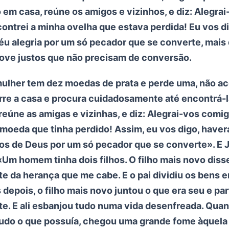
 em casa, reúne os amigos e vizinhos, e diz: Alegrai
ontrei a minha ovelha que estava perdida! Eu vos d
éu alegria por um só pecador que se converte, mais
ove justos que não precisam de conversão.
ulher tem dez moedas de prata e perde uma, não a
rre a casa e procura cuidadosamente até encontrá-
reúne as amigas e vizinhas, e diz: Alegrai-vos comig
 moeda que tinha perdido! Assim, eu vos digo, haverá
jos de Deus por um só pecador que se converte». E 
Um homem tinha dois filhos. O filho mais novo disse 
e da herança que me cabe. E o pai dividiu os bens e
depois, o filho mais novo juntou o que era seu e pa
nte. E ali esbanjou tudo numa vida desenfreada. Quan
udo o que possuía, chegou uma grande fome àquela 