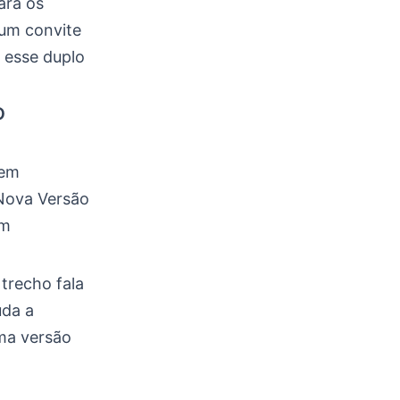
ara os
 um convite
 esse duplo
o
 em
 Nova Versão
em
trecho fala
uda a
uma versão