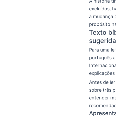
A história 
excluídos, 
à mudança d
propósito n
Texto bí
sugerida
Para uma lei
português au
Internacion
explicações 
Antes de ler
sobre três p
entender me
recomendada
Apresenta