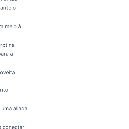
rante o
m meio à
rotina
ara a
roveita
ento
 uma aliada
s conectar