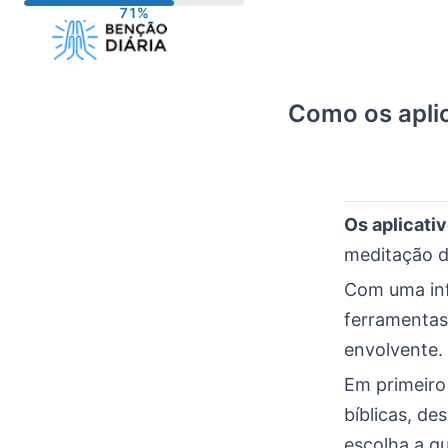
Pular
para
o
conteúdo
Como os aplic
Os aplicativ
meditação di
Com uma inf
ferramentas 
envolvente.
Em primeiro
bíblicas, de
escolha a q