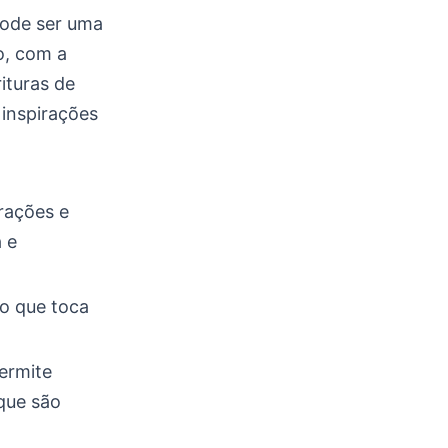
pode ser uma
o, com a
ituras de
 inspirações
rações e
 e
o que toca
ermite
que são