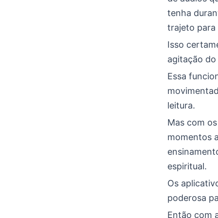
tenha duran
trajeto para
Isso certam
agitação do 
Essa funcion
movimentada
leitura.
Mas com os á
momentos an
ensinamento
espiritual.
Os aplicati
poderosa par
Então com a