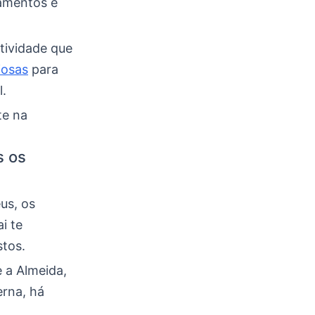
samentos e
tividade que
iosas
para
l.
te na
s os
us, os
i te
stos.
 a Almeida,
rna, há