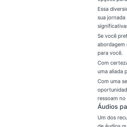
Essa divers
sua jornada 
significativa
Se você pre
abordagem ma
para você.
Com certeza
uma aliada p
Com uma sel
oportunidad
ressoam no 
Áudios p
Um dos recur
de áudios q