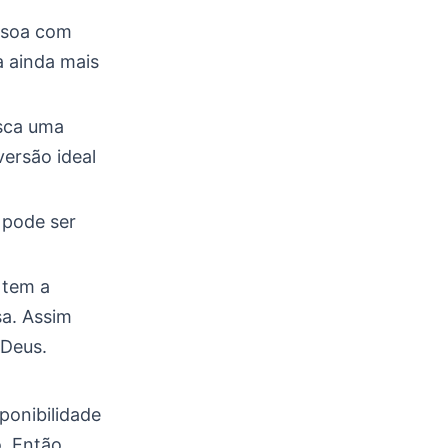
essoa com
ia ainda mais
usca uma
versão ideal
 pode ser
ê tem a
a. Assim
 Deus.
ponibilidade
. Então