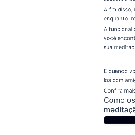
Além disso, 
enquanto rea
A funcional
você encont
sua meditaç
E quando vo
los com amig
Confira mai
Como os 
meditaçã