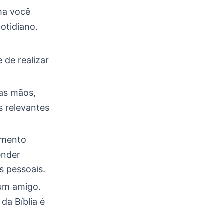
ma você
otidiano.
 de realizar
uas mãos,
s relevantes
imento
ender
s pessoais.
um amigo.
da Bíblia é