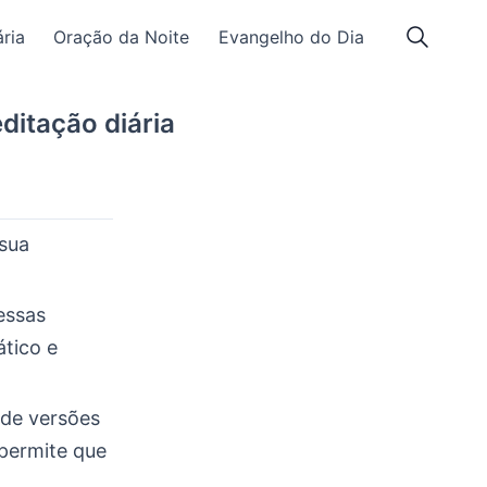
ria
Oração da Noite
Evangelho do Dia
ditação diária
 sua
essas
ático e
 de versões
 permite que