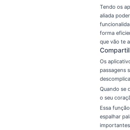
Tendo os apl
aliada poder
funcionalida
forma eficie
que vão te 
Compartil
Os aplicati
passagens si
descomplica
Quando se 
o seu coraçã
Essa função
espalhar pa
importantes