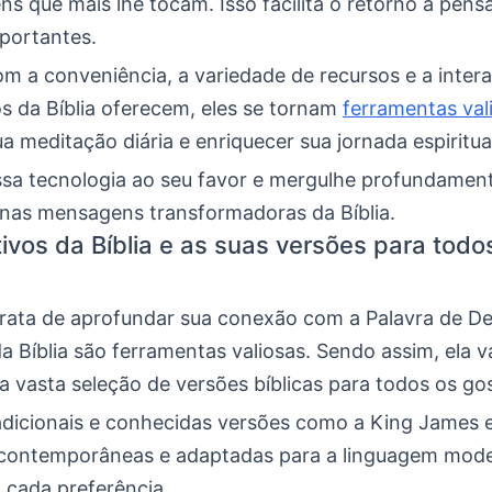
ns que mais lhe tocam. Isso facilita o retorno a pen
mportantes.
m a conveniência, a variedade de recursos e a intera
os da Bíblia oferecem, eles se tornam
ferramentas val
a meditação diária e enriquecer sua jornada espiritua
ssa tecnologia ao seu favor e mergulhe profundamen
 nas mensagens transformadoras da Bíblia.
tivos da Bíblia e as suas versões para todo
rata de aprofundar sua conexão com a Palavra de De
da Bíblia são ferramentas valiosas. Sendo assim, ela va
 vasta seleção de versões bíblicas para todos os go
adicionais e conhecidas versões como a King James e
 contemporâneas e adaptadas para a linguagem mode
 cada preferência.