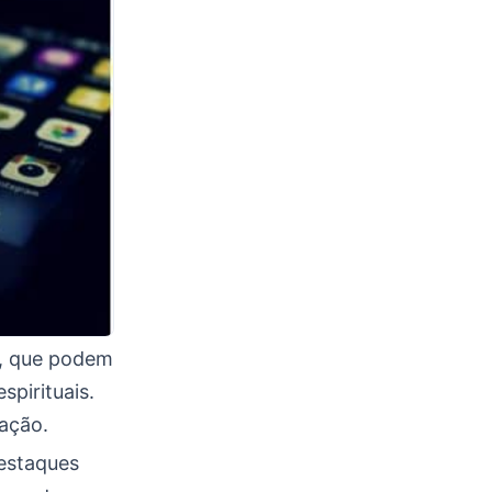
a, que podem
spirituais.
ação.
destaques