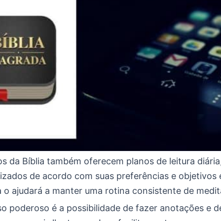
os da Bíblia também oferecem planos de leitura diári
izados de acordo com suas preferências e objetivos e
 o ajudará a manter uma rotina consistente de medit
so poderoso é a possibilidade de fazer anotações e 