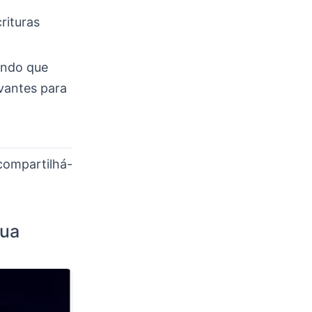
rituras
indo que
vantes para
compartilhá-
sua