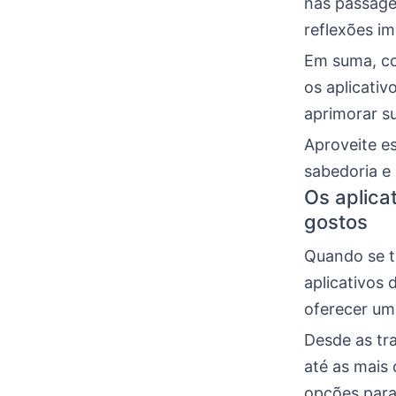
nas passage
reflexões i
Em suma, co
os aplicativ
aprimorar su
Aproveite e
sabedoria e
Os aplica
gostos
Quando se t
aplicativos 
oferecer uma
Desde as tr
até as mais
opções para