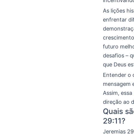
incentivando
As lições hi
enfrentar d
demonstraçã
crescimento
futuro melh
desafios – 
que Deus es
Entender o c
mensagem em
Assim, essa
direção ao 
Quais sã
29:11?
Jeremias 29