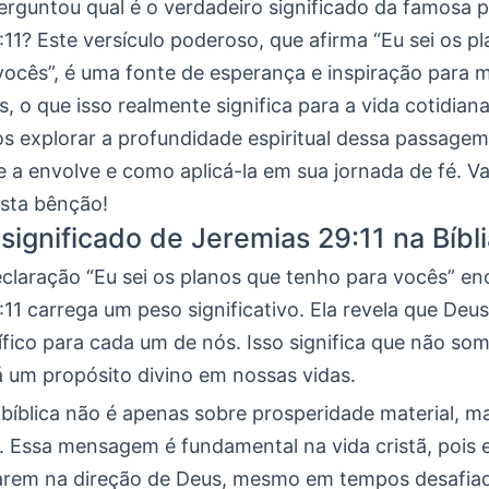
perguntou qual é o verdadeiro significado da famosa
11? Este versículo poderoso, que afirma “Eu sei os p
vocês”, é uma fonte de esperança e inspiração para 
s, o que isso realmente significa para a vida cotidian
os explorar a profundidade espiritual dessa passagem
e a envolve e como aplicá-la em sua jornada de fé. V
sta bênção!
 significado de Jeremias 29:11 na Bíbl
claração “Eu sei os planos que tenho para vocês” e
11 carrega um peso significativo. Ela revela que Deu
ífico para cada um de nós. Isso significa que não so
á um propósito divino em nossas vidas.
íblica não é apenas sobre prosperidade material, ma
. Essa mensagem é fundamental na vida cristã, pois 
fiarem na direção de Deus, mesmo em tempos desafia