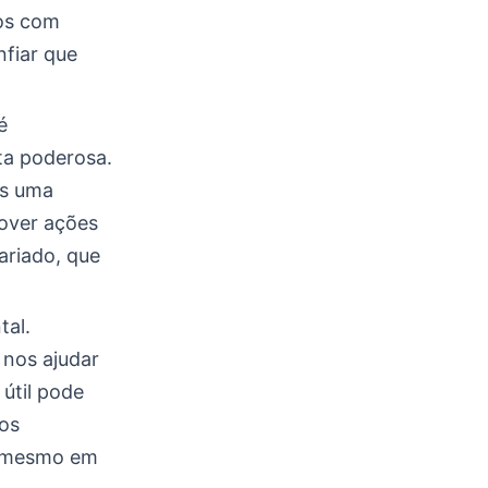
mos com
fiar que
é
ta poderosa.
os uma
mover ações
ariado, que
tal.
 nos ajudar
 útil pode
 os
na mesmo em