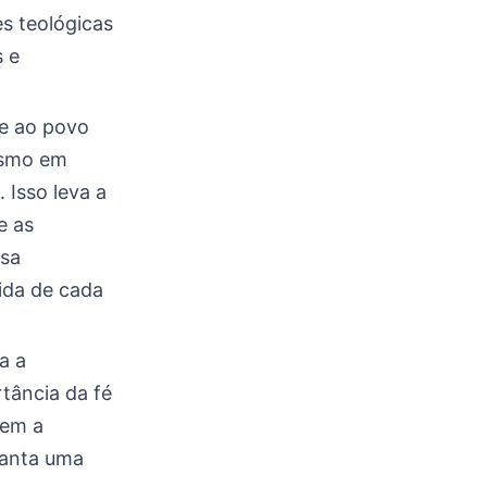
es teológicas
s e
te ao povo
mesmo em
 Isso leva a
e as
ssa
ida de cada
a a
tância da fé
eem a
vanta uma