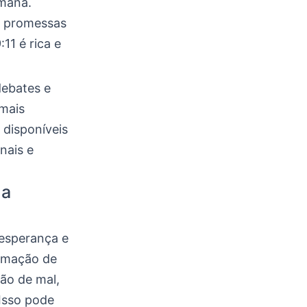
umana.
s promessas
11 é rica e
debates e
 mais
 disponíveis
nais e
da
 esperança e
irmação de
ão de mal,
 Isso pode