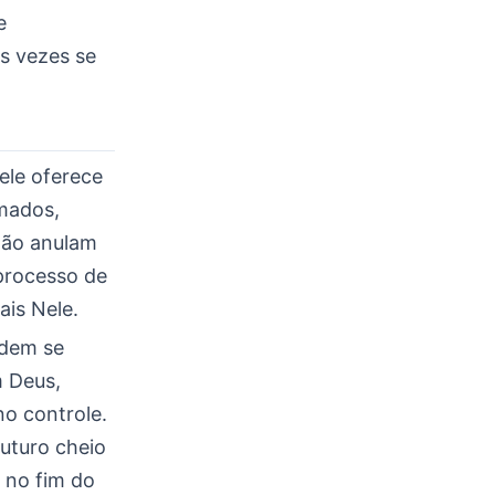
e
s vezes se
 ele oferece
mados,
não anulam
 processo de
ais Nele.
odem se
m Deus,
no controle.
uturo cheio
 no fim do