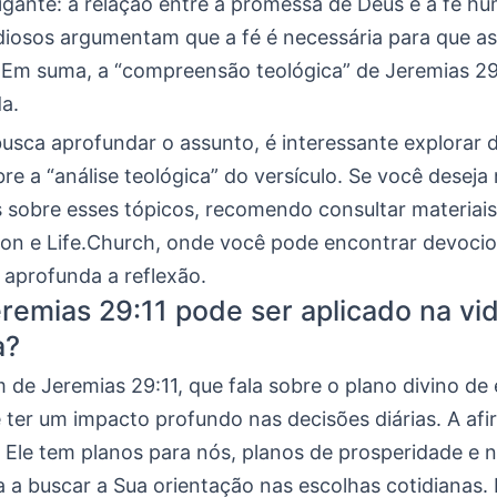
igante: a relação entre a promessa de Deus e a fé h
diosos argumentam que a fé é necessária para que a
 Em suma, a “compreensão teológica” de Jeremias 29:
a.
usca aprofundar o assunto, é interessante explorar 
re a “análise teológica” do versículo. Se você deseja
 sobre esses tópicos, recomendo consultar materiais
on e Life.Church, onde você pode encontrar devocio
 aprofunda a reflexão.
emias 29:11 pode ser aplicado na vi
a?
de Jeremias 29:11, que fala sobre o plano divino de
e ter um impacto profundo nas decisões diárias. A af
 Ele tem planos para nós, planos de prosperidade e n
 a buscar a Sua orientação nas escolhas cotidianas.