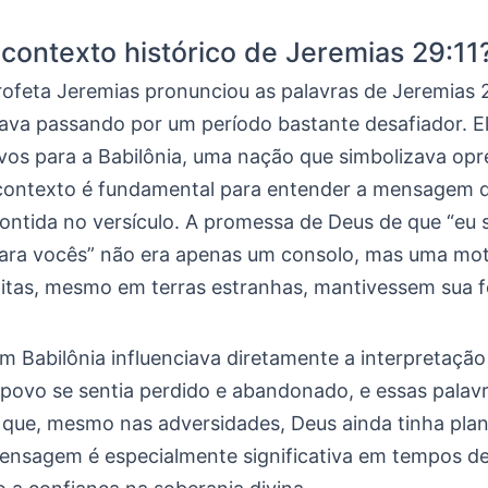
 contexto histórico de Jeremias 29:11
ofeta Jeremias pronunciou as palavras de Jeremias 2
stava passando por um período bastante desafiador. E
ivos para a Babilônia, uma nação que simbolizava opr
e contexto é fundamental para entender a mensagem 
ontida no versículo. A promessa de Deus de que “eu s
ara vocês” não era apenas um consolo, mas uma mot
elitas, mesmo em terras estranhas, mantivessem sua f
m Babilônia influenciava diretamente a interpretaçã
O povo se sentia perdido e abandonado, e essas pala
 que, mesmo nas adversidades, Deus ainda tinha pla
mensagem é especialmente significativa em tempos de