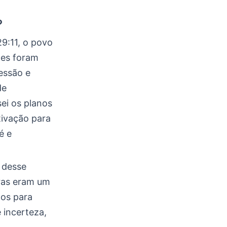
?
9:11, o povo
les foram
essão e
de
ei os planos
ivação para
é e
o desse
vras eram um
nos para
 incerteza,