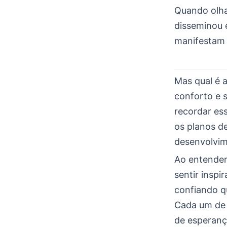
Quando olha
disseminou 
manifestam 
Mas qual é a
conforto e 
recordar es
os planos d
desenvolvime
Ao entender 
sentir insp
confiando q
Cada um de 
de esperanç