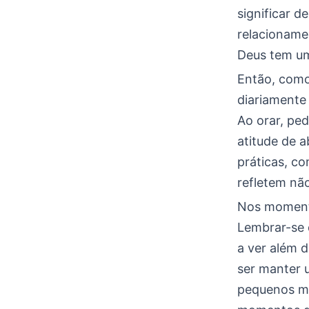
significar 
relacioname
Deus tem um
Então, como
diariamente
Ao orar, pe
atitude de 
práticas, c
refletem nã
Nos momento
Lembrar-se 
a ver além d
ser manter u
pequenos mi