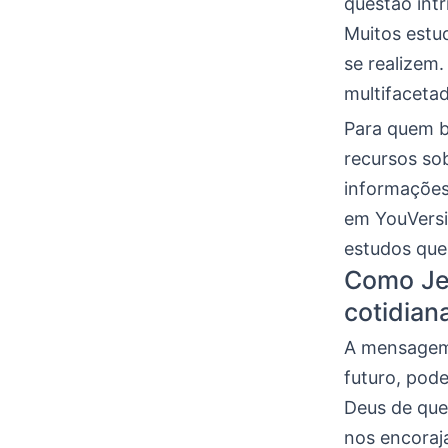
questão intr
Muitos estu
se realizem.
multifacetad
Para quem b
recursos sob
informações
em YouVersi
estudos que
Como Jer
cotidian
A mensagem 
futuro, pod
Deus de que
nos encoraja