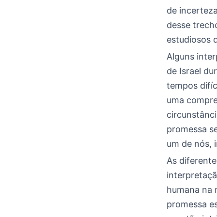
de incerteza
desse trech
estudiosos d
Alguns inte
de Israel d
tempos difíc
uma compree
circunstânc
promessa se
um de nós, 
As diferent
interpretaç
humana na m
promessa es