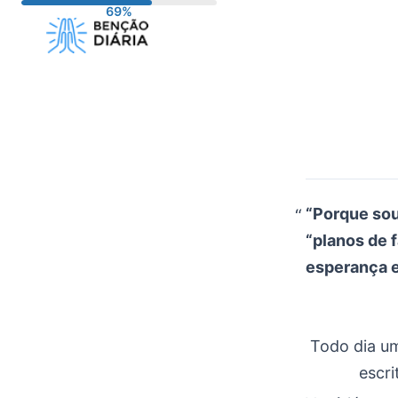
Pular
para
o
conteúdo
“Porque sou
“planos de 
esperança e
Todo dia um
escri