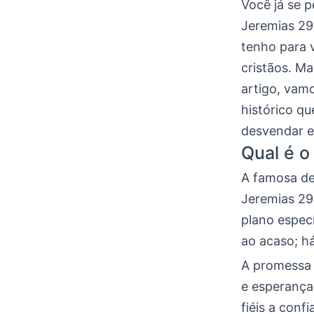
Você já se 
Jeremias 29:
tenho para 
cristãos. Ma
artigo, vam
histórico qu
desvendar e
Qual é o
A famosa de
Jeremias 29:
plano espec
ao acaso; h
A promessa b
e esperança
fiéis a con