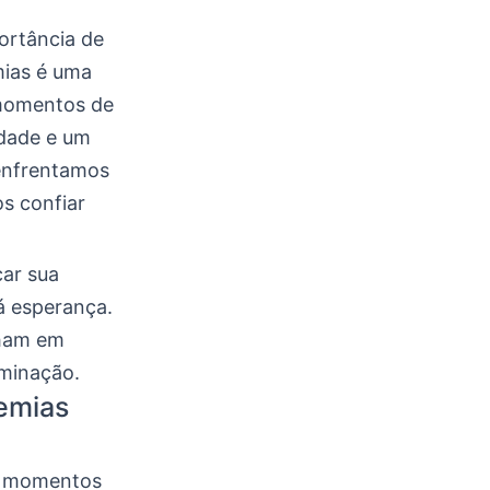
portância de
mias é uma
 momentos de
idade e um
 enfrentamos
s confiar
car sua
á esperança.
nham em
rminação.
remias
em momentos