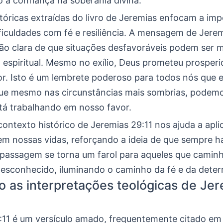
 a confiança na soberania divina.
stóricas extraídas do livro de Jeremias enfocam a im
ificuldades com fé e resiliência. A mensagem de Jere
o clara de que situações desfavoráveis podem ser
 espiritual. Mesmo no exílio, Deus prometeu prosper
or. Isto é um lembrete poderoso para todos nós que
que mesmo nas circunstâncias mais sombrias, podemo
tá trabalhando em nosso favor.
ontexto histórico de Jeremias 29:11 nos ajuda a apli
 nossas vidas, reforçando a ideia de que sempre h
 passagem se torna um farol para aqueles que cami
desconhecido, iluminando o caminho da fé e da dete
o as interpretações teológicas de Je
:11 é um versículo amado, frequentemente citado 