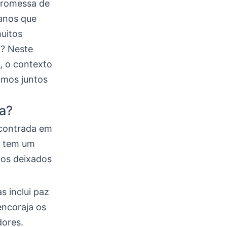
 promessa de
lanos que
muitos
a? Neste
, o contexto
amos juntos
ia?
ncontrada em
s tem um
mos deixados
s inclui paz
encoraja os
dores.