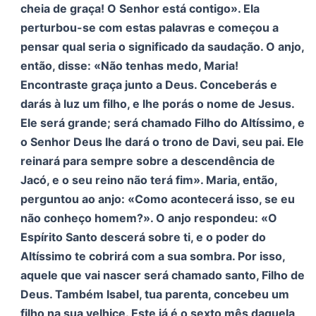
cheia de graça! O Senhor está contigo». Ela
perturbou-se com estas palavras e começou a
pensar qual seria o significado da saudação. O anjo,
então, disse: «Não tenhas medo, Maria!
Encontraste graça junto a Deus. Conceberás e
darás à luz um filho, e lhe porás o nome de Jesus.
Ele será grande; será chamado Filho do Altíssimo, e
o Senhor Deus lhe dará o trono de Davi, seu pai. Ele
reinará para sempre sobre a descendência de
Jacó, e o seu reino não terá fim». Maria, então,
perguntou ao anjo: «Como acontecerá isso, se eu
não conheço homem?». O anjo respondeu: «O
Espírito Santo descerá sobre ti, e o poder do
Altíssimo te cobrirá com a sua sombra. Por isso,
aquele que vai nascer será chamado santo, Filho de
Deus. Também Isabel, tua parenta, concebeu um
filho na sua velhice. Este já é o sexto mês daquela