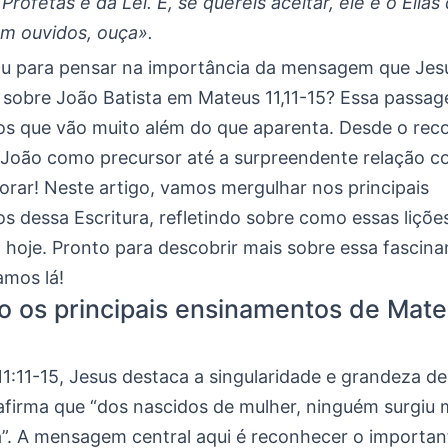
Profetas e da Lei. E, se quereis aceitar, ele é o Elias
em ouvidos, ouça».
ou para pensar na importância da mensagem que Jes
 sobre João Batista em Mateus 11,11-15? Essa passag
s que vão muito além do que aparenta. Desde o re
 João como precursor até a surpreendente relação co
orar! Neste artigo, vamos mergulhar nos principais
 dessa Escritura, refletindo sobre como essas liçõe
 hoje. Pronto para descobrir mais sobre essa fascina
mos lá!
o os principais ensinamentos de Mate
1:11-15, Jesus destaca a singularidade e grandeza d
 afirma que “dos nascidos de mulher, ninguém surgiu 
a”. A mensagem central aqui é reconhecer o importan