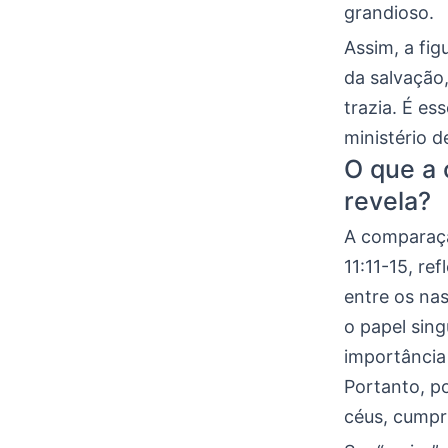
grandioso.
Assim, a fig
da salvação
trazia. É es
ministério d
O que a 
revela?
A comparaçã
11:11-15, re
entre os nas
o papel sin
importância
Portanto, p
céus, cumpr