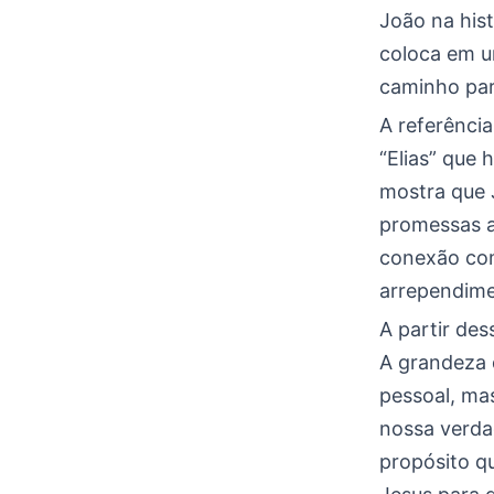
João na his
coloca em u
caminho par
A referência
“Elias” que 
mostra que 
promessas a
conexão com
arrependime
A partir des
A grandeza 
pessoal, ma
nossa verda
propósito q