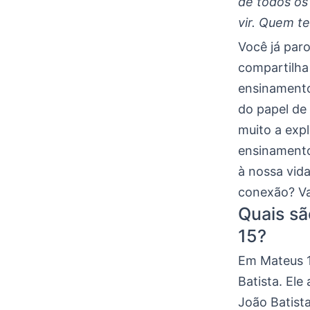
de todos os 
vir. Quem t
Você já par
compartilha
ensinamento
do papel de
muito a expl
ensinamentos
à nossa vida
conexão? Va
Quais sã
15?
Em Mateus 1
Batista. Ele
João Batist