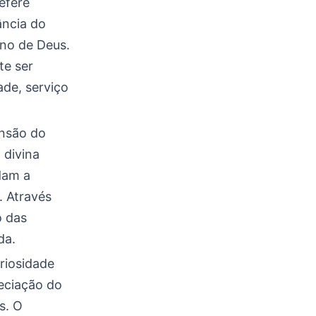
efere
ncia do
ano de Deus.
te ser
ade, serviço
ensão do
 divina
dam a
. Através
o das
da.
riosidade
eciação do
s. O