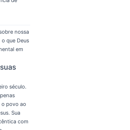
ncia de
 sobre nossa
a o que Deus
mental em
 suas
iro século.
apenas
a o povo ao
sus. Sua
têntica com