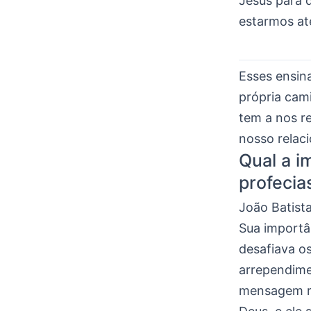
Jesus para 
estarmos at
Esses ensin
própria cam
tem a nos r
nosso relac
Qual a i
profecia
João Batista
Sua importâ
desafiava o
arrependime
mensagem r