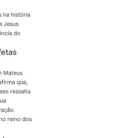
 na história
e Jesus
ência do
fetas
m Mateus
afirma que,
sso ressalta
sua
vação.
no reino dos