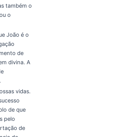
mas também o
ou o
que João é o
igação
imento de
m divina. A
de
.
ossas vidas.
 sucesso
plo de que
s pelo
ortação de