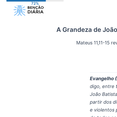
Pular
para
o
conteúdo
A Grandeza de João
Mateus 11,11-15 re
Evangelho (
digo, entre
João Batist
partir dos d
e violentos