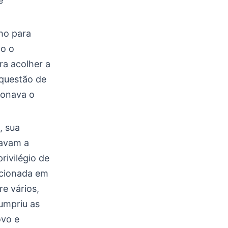
e
ho para
mo o
ra acolher a
questão de
ionava o
, sua
iavam a
rivilégio de
ncionada em
e vários,
umpriu as
ovo e