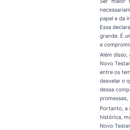
Ser “maior” 
necessariam
papel e da 
Essa declara
grande. É u
e compromi
Além disso,
Novo Testam
entre os tem
desvelar o 
dessa compa
promessas, 
Portanto, a
histórica, 
Novo Testam