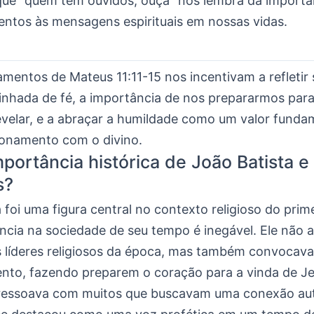
que “quem tem ouvidos, ouça” nos lembra da importâ
entos às mensagens espirituais em nossas vidas.
amentos de Mateus 11:11-15 nos incentivam a refletir
inhada de fé, a importância de nos prepararmos par
evelar, e a abraçar a humildade como um valor funda
ionamento com o divino.
mportância histórica de João Batista e
s?
 foi uma figura central no contexto religioso do prime
ncia na sociedade de seu tempo é inegável. Ele não 
s líderes religiosos da época, mas também convocav
nto, fazendo preparem o coração para a vinda de Je
essoava com muitos que buscavam uma conexão au