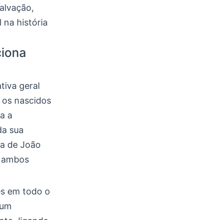
alvação,
na história
ciona
tiva geral
 os nascidos
a a
da sua
za de João
e ambos
es em todo o
 um