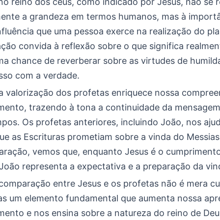
no reino dos céus, como indicado por Jesus, não se r
ente a grandeza em termos humanos, mas à importâ
influência que uma pessoa exerce na realização do pl
ção convida à reflexão sobre o que significa realmen
ma chance de reverberar sobre as virtudes de humild
sso com a verdade.
 a valorização dos profetas enriquece nossa compre
ento, trazendo à tona a continuidade da mensagem
pos. Os profetas anteriores, incluindo João, nos aju
que as Escrituras prometiam sobre a vinda do Messias
ração, vemos que, enquanto Jesus é o cumpriment
João representa a expectativa e a preparação da vin
 comparação entre Jesus e os profetas não é mera cu
mas um elemento fundamental que aumenta nossa apr
ento e nos ensina sobre a natureza do reino de Deu