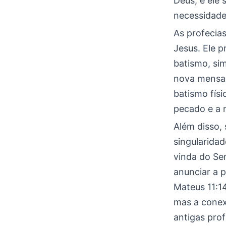
Deus, e ele
necessidade 
As profecia
Jesus. Ele 
batismo, si
nova mensag
batismo fís
pecado e a 
Além disso,
singularida
vinda do Sen
anunciar a 
Mateus 11:1
mas a conex
antigas pro