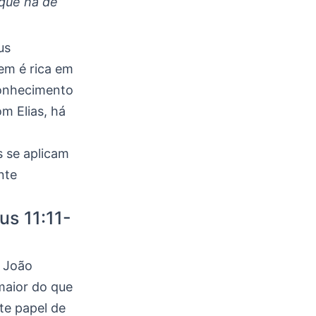
 que há de
us
em é rica em
conhecimento
m Elias, há
s se aplicam
nte
us 11:11-
e João
maior do que
te papel de