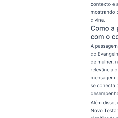
contexto e 
mostrando q
divina.
Como a p
com o c
A passagem 
do Evangelh
de mulher, n
relevância 
mensagem de
se conecta 
desempenham
Além disso,
Novo Testam