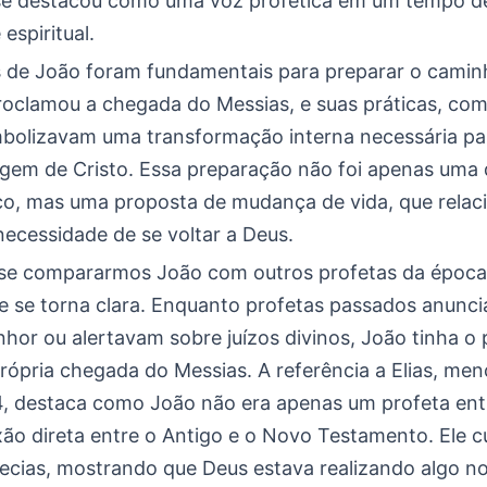
 se destacou como uma voz profética em um tempo d
espiritual.
s de João foram fundamentais para preparar o camin
proclamou a chegada do Messias, e suas práticas, co
mbolizavam uma transformação interna necessária pa
em de Cristo. Essa preparação não foi apenas uma 
ico, mas uma proposta de mudança de vida, que relac
necessidade de se voltar a Deus.
 se compararmos João com outros profetas da época
de se torna clara. Enquanto profetas passados anunc
hor ou alertavam sobre juízos divinos, João tinha o p
própria chegada do Messias. A referência a Elias, me
4, destaca como João não era apenas um profeta entr
ão direta entre o Antigo e o Novo Testamento. Ele c
fecias, mostrando que Deus estava realizando algo n