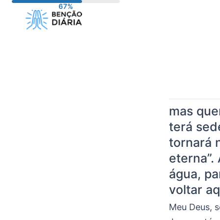
Pular
para
o
conteúdo
mas que
terá sed
tornará 
eterna”.
água, pa
voltar aq
Meu Deus, s