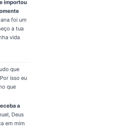
se importou
 somente
tana foi um
eço a tua
nha vida
tudo que
Por isso eu
no que
receba a
nuel, Deus
aça em mim