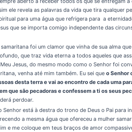
sempre aberto a receber todos os que se entregam a 
im ele revela as palavras da vida que tira qualquer p
iritual para uma água que refrigera para a eternidad
sus que se importa comigo independente das circun
 samaritana foi um clamor que vinha de sua alma que
rofundo, que traz vida eterna a todos aqueles que as
 Meu Jesus, do mesmo modo como o Senhor foi con
ritana, venha até mim também. Eu sei que
o Senhor
ssoas desta terra e vai ao encontro de cada uma par
m que são pecadoras e confessem a ti os seus pe
derá perdoar.
 Senhor está à destra do trono de Deus o Pai para i
recendo a mesma água que ofereceu a mulher samari
im e me coloque em teus braços de amor compassiv