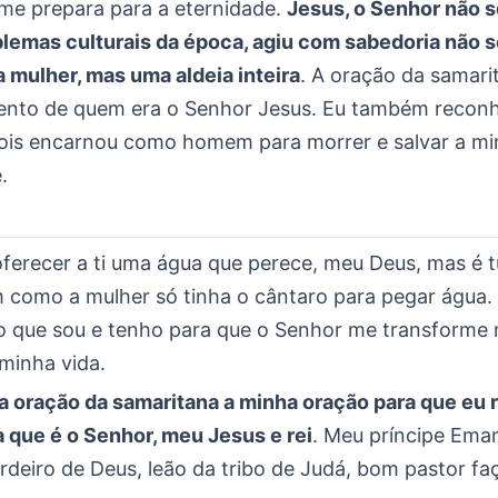
 me prepara para a eternidade.
Jesus, o Senhor não 
lemas culturais da época, agiu com sabedoria não
a mulher, mas uma aldeia inteira
. A oração da samari
nto de quem era o Senhor Jesus. Eu também reconh
ois encarnou como homem para morrer e salvar a mi
.
oferecer a ti uma água que perece, meu Deus, mas é 
m como a mulher só tinha o cântaro para pegar água. 
o que sou e tenho para que o Senhor me transforme 
minha vida.
a oração da samaritana a minha oração para que eu 
a que é o Senhor, meu Jesus e rei
. Meu príncipe Ema
rdeiro de Deus, leão da tribo de Judá, bom pastor f