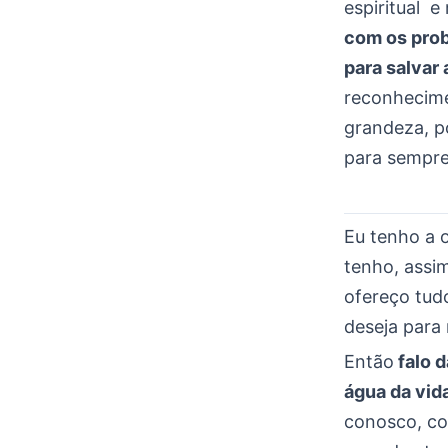
espiritual e
com os prob
para salvar 
reconhecime
grandeza, p
para sempre
Eu tenho a 
tenho, assi
ofereço tud
deseja para 
Então
falo d
água da vid
conosco, co