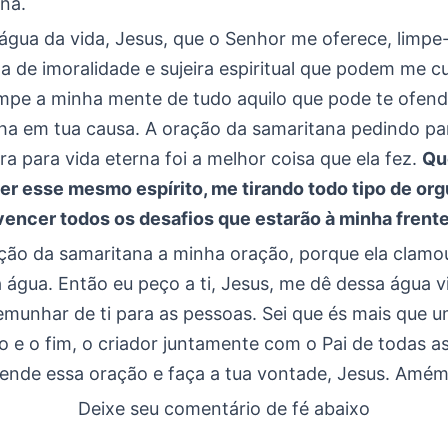
na.
 água da vida, Jesus, que o Senhor me oferece, limp
a de imoralidade e sujeira espiritual que podem me c
impe a minha mente de tudo aquilo que pode te ofend
a em tua causa. A oração da samaritana pedindo pa
ra para vida eterna foi a melhor coisa que ela fez.
Qu
ter esse mesmo espírito, me tirando todo tipo de org
vencer todos os desafios que estarão à minha frent
ção da samaritana a minha oração, porque ela clamo
 água. Então eu peço a ti, Jesus, me dê dessa água v
emunhar de ti para as pessoas. Sei que és mais que u
io e o fim, o criador juntamente com o Pai de todas as
ende essa oração e faça a tua vontade, Jesus. Amém
Deixe seu comentário de fé abaixo