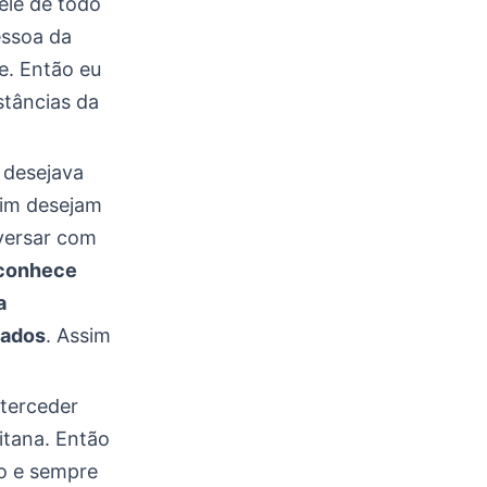
ele de todo
essoa da
e. Então eu
stâncias da
 desejava
sim desejam
versar com
 conhece
a
cados
. Assim
nterceder
tana. Então
o e sempre