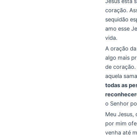
Jesus está 
coração. Ass
sequidão esp
amo esse Je
vida.
A oração da
algo mais p
de coração.
aquela sama
todas as pe
reconhecere
o Senhor po
Meu Jesus, o
por mim ofe
venha até m