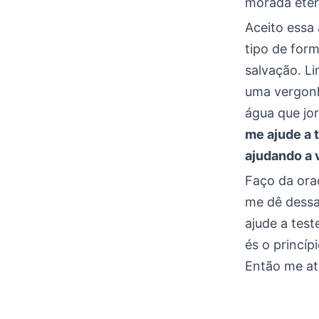
morada eter
Aceito essa
tipo de form
salvação. L
uma vergonh
água que jor
me ajude a 
ajudando a 
Faço da ora
me dê dessa
ajude a test
és o princíp
Então me at