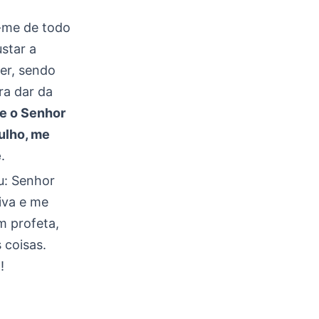
e-me de todo
ustar a
er, sendo
ra dar da
e o Senhor
ulho, me
e
.
u: Senhor
iva e me
m profeta,
 coisas.
!