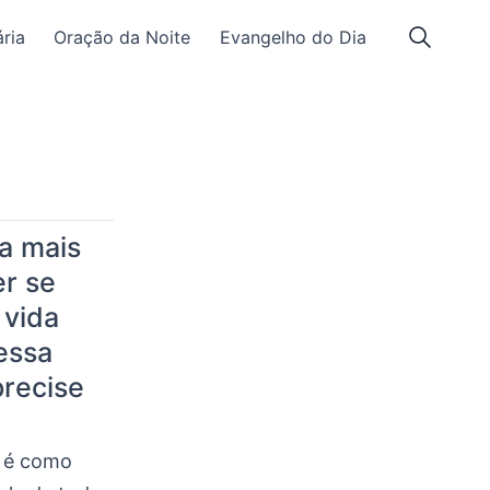
ria
Oração da Noite
Evangelho do Dia
a mais
er se
 vida
essa
precise
é como