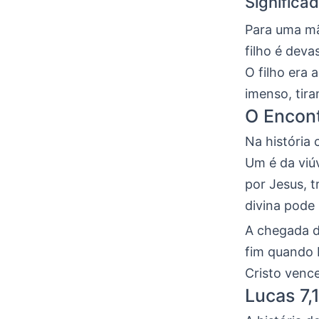
Significad
Para uma mã
filho é deva
O filho era 
imenso, tir
O Encont
Na história
Um é da viúv
por Jesus, 
divina pode
A chegada d
fim quando 
Cristo vence
Lucas 7,