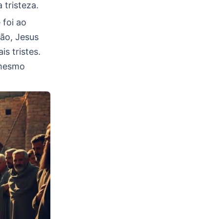
 tristeza.
 foi ao
ão, Jesus
 tristes.
 mesmo