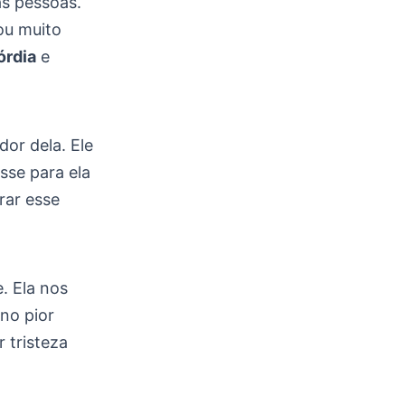
s pessoas.
ou muito
órdia
e
dor dela. Ele
sse para ela
rar esse
. Ela nos
no pior
 tristeza