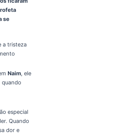
dos ficaram
rofeta
a se
 a tristeza
imento
 em
Naim
, ele
o quando
ão especial
der. Quando
sa dor e