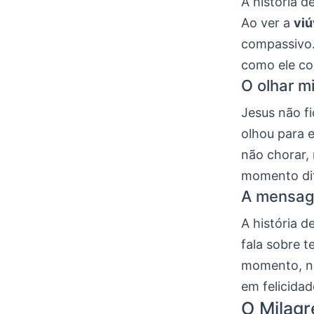
A história d
Ao ver a
viú
compassivo.
como ele co
O olhar m
Jesus não fi
olhou para 
não chorar,
momento difí
A mensag
A história 
fala sobre 
momento, nã
em felicida
O Milagr