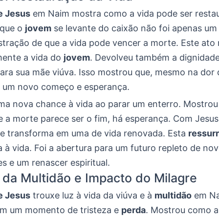
e Jesus
em Naim mostra como a vida pode ser resta
 que o
jovem
se levante do caixão não foi apenas um 
ração de que a vida pode vencer a morte. Este ato 
mente a vida do
jovem
. Devolveu também a dignidade
ara sua mãe viúva. Isso mostrou que, mesmo na dor
a um novo começo e esperança.
ma nova chance à vida ao parar um enterro. Mostrou
a morte parece ser o fim, há esperança. Com Jesus, 
 se transforma em uma de vida renovada. Esta
ressur
ta à vida. Foi a abertura para um futuro repleto de no
es e um renascer espiritual.
da Multidão e Impacto do Milagre
e Jesus
trouxe luz à vida da viúva e à
multidão
em Na
em um momento de tristeza e
perda
. Mostrou como a