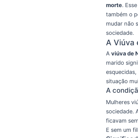
morte
. Ess
também o po
mudar não s
sociedade.
A Viúva 
A
viúva de 
marido signi
esquecidas,
situação muit
A condiçã
Mulheres vi
sociedade. A
ficavam sem 
E sem um fil