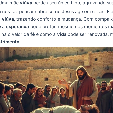
 Uma mãe
viúva
perdeu seu único filho, agravando sua
a nos faz pensar sobre como Jesus age em crises. Ele
a
viúva
, trazendo conforto e mudança. Com compaix
e a
esperança
pode brotar, mesmo nos momentos mais
ina o valor da
fé
e como a
vida
pode ser renovada,
ofrimento
.