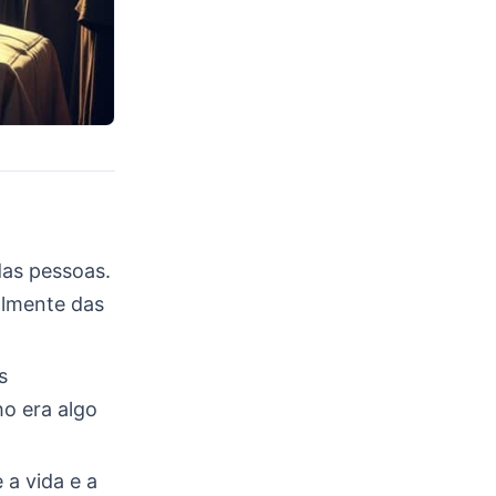
das pessoas.
almente das
s
ho era algo
 a vida e a