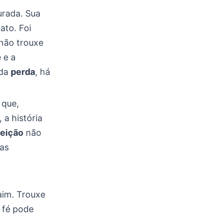
urada. Sua
ato. Foi
não trouxe
 e a
 da
perda
, há
 que,
a história
reição
não
vas
im. Trouxe
 fé pode