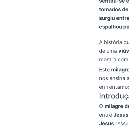
sentou-se e
tomados de 
surgiu entre
espalhou por
A história q
de uma
viú
mostra co
Este
milagr
nos ensina 
enfrentamos
Introduç
O
milagre d
entre
Jesus
Jesus
ressus