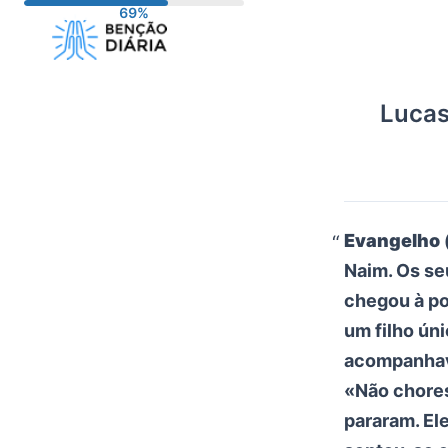
Pular
para
o
conteúdo
Lucas
Evangelho 
Naim. Os se
chegou à po
um filho ún
acompanhava
«Não chores
pararam. El