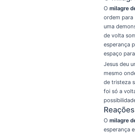
O
milagre d
ordem para
uma demonst
de volta so
esperança p
espaço par
Jesus deu u
mesmo onde 
de tristeza
foi só a vol
possibilidad
Reações 
O
milagre d
esperança 