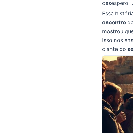
desespero.
Essa históri
encontro
d
mostrou qu
Isso nos ens
diante do
s