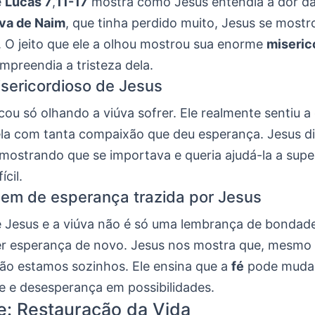
e
Lucas 7
,
11-17
mostra como Jesus entendia a dor da
va de Naim
, que tinha perdido muito, Jesus se mostr
 O jeito que ele a olhou mostrou sua enorme
miseric
mpreendia a tristeza dela.
isericordioso de Jesus
cou só olhando a viúva sofrer. Ele realmente sentiu a 
ela com tanta compaixão que deu esperança. Jesus di
 mostrando que se importava e queria ajudá-la a supe
cil.
em de esperança trazida por Jesus
de Jesus e a viúva não é só uma lembrança de bondade
ter esperança de novo. Jesus nos mostra que, mesmo 
o estamos sozinhos. Ele ensina que a
fé
pode mudar
de e desesperança em possibilidades.
e: Restauração da Vida