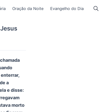
ria
Oração da Noite
Evangelho do Dia
 Jesus
e chamada
Quando
enterrar,
de a
la e disse:
arregavam
estava morto