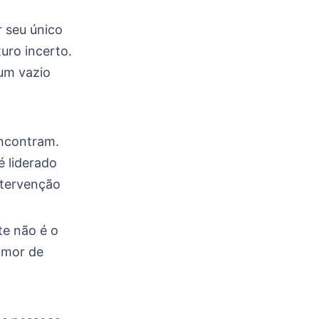
 seu único
turo incerto.
um vazio
ncontram.
é liderado
ntervenção
te não é o
amor de