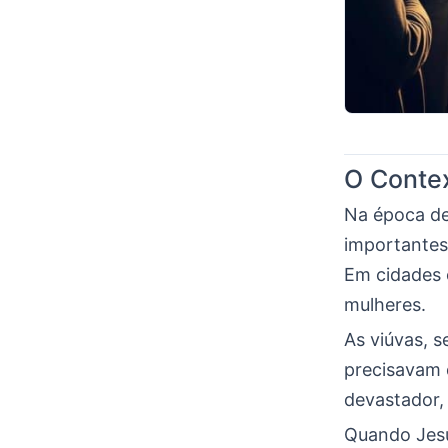
O Contex
Na época de
importantes.
Em cidades
mulheres.
As viúvas, s
precisavam d
devastador,
Quando Jesu