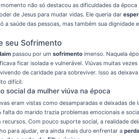
e momento não só destacou as dificuldades da época
der de Jesus para mudar vidas. Ele queria dar
espe
ó a saúde das pessoas, mas também sua dignidade e
e seu Sofrimento
Naim
passou por um
sofrimento
imenso. Naquela épo
ficava ficar isolada e vulnerável. Viúvas muitas veze
 vivendo de caridade para sobreviver. Isso as deixav
o difícil.
o social da mulher viúva na época
úvas eram vistas como desamparadas e deixadas de l
 falta do marido trazia problemas emocionais e socia
recursos. Com pouco suporte social, a realidade dela
ho para ajudar, era ainda mais duro enfrentar a
perd