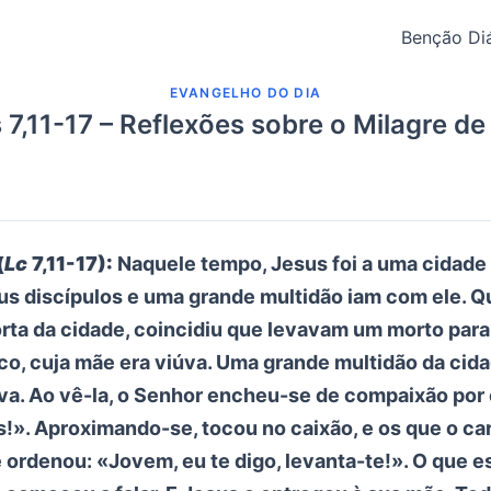
Benção Diá
EVANGELHO DO DIA
 7,11-17 – Reflexões sobre o Milagre de
(
Lc
7,11-17):
Naquele tempo, Jesus foi a uma cidad
us discípulos e uma grande multidão iam com ele. 
rta da cidade, coincidiu que levavam um morto para 
ico, cuja mãe era viúva. Uma grande multidão da cida
. Ao vê-la, o Senhor encheu-se de compaixão por e
!». Aproximando-se, tocou no caixão, e os que o c
e ordenou: «Jovem, eu te digo, levanta-te!». O que 