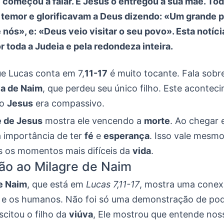
 começou a falar. E Jesus o entregou à sua mãe. To
temor e glorificavam a Deus dizendo: «Um grande p
 nós», e: «Deus veio visitar o seu povo». Esta notíci
 toda a Judeia e pela redondeza inteira.
ue Lucas conta em 7,
11-17
é muito tocante. Fala sobre
va de Naim
, que perdeu seu único filho. Este acontec
mo
Jesus
era compassivo.
e de Jesus
mostra ele vencendo a
morte
. Ao chegar
a importância de ter
fé
e
esperança
. Isso vale mesm
 os momentos mais difíceis da
vida
.
ão ao Milagre de Naim
e Naim
, que está em
Lucas 7,11-17
, mostra uma conex
e os humanos. Não foi só uma demonstração de po
citou o filho da
viúva
, Ele mostrou que entende nos