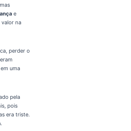
 mas
rança
e
 valor na
ca, perder o
s eram
a em uma
ado pela
is, pois
s era triste.
a
.