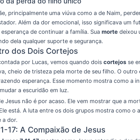
o da perda do filho único
e, principalmente uma viúva como a de Naim, perder
stador. Além da dor emocional, isso significava um fu
a esperança de continuar a família. Sua
morte
deixou 
ando dela qualquer suporte e segurança.
ro dos Dois Cortejos
 contada por Lucas, vemos quando dois
cortejos
se e
a, cheio de tristeza pela morte de seu filho. O outro 
trazendo esperança. Esse momento mostra como a i
 mudar a escuridão em luz.
e Jesus não é por acaso. Ele vem mostrar que a mor
Ele está. A luta entre os dois grupos mostra como o 
 a dor.
11-17: A Compaixão de Jesus