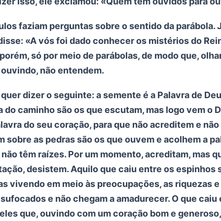
izer isso, ele exclamou: «Quem tem ouvidos para ouv
ulos faziam perguntas sobre o sentido da parábola. 
 disse: «A vós foi dado conhecer os mistérios do Rei
 porém, só por meio de parábolas, de modo que, olha
 ouvindo, não entendem.
 quer dizer o seguinte: a semente é a Palavra de De
a do caminho são os que escutam, mas logo vem o D
alavra do seu coração, para que não acreditem e não
m sobre as pedras são os que ouvem e acolhem a p
s não têm raízes. Por um momento, acreditam, mas 
tação, desistem. Aquilo que caiu entre os espinhos 
s vivendo em meio às preocupações, as riquezas e
o sufocados e não chegam a amadurecer. O que caiu 
ueles que, ouvindo com um coração bom e generoso