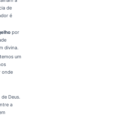
palham a
cia de
ador é
gelho
por
ade
 divina.
e temos um
nos
r onde
 de Deus.
ntre a
vem