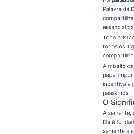
Na
parábol
Palavra de 
compartilha
essencial pa
Todo cristã
todos os lug
compartilha
A missão de
papel impor
incentiva a
passamos.
O Signif
A semente, 
Ela é fundam
semente e a