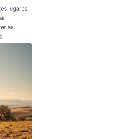
es lugares.
sar
er as
s.