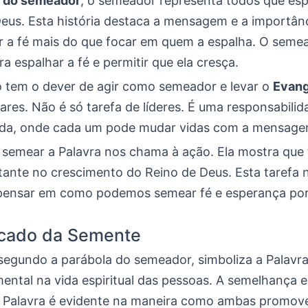
a do semeador
, o semeador representa todos que es
Deus. Esta história destaca a mensagem e a importân
r a fé mais do que focar em quem a espalha. O seme
ra espalhar a fé e permitir que ela cresça.
o tem o dever de agir como semeador e levar o
Evan
ares. Não é só tarefa de líderes. É uma responsabilid
da, onde cada um pode mudar vidas com a mensagem
 semear a Palavra nos chama à ação. Ela mostra qu
tante no crescimento do Reino de Deus. Esta tarefa 
 pensar em como podemos semear fé e esperança po
icado da Semente
segundo a parábola do semeador, simboliza a Palavra
ental na vida espiritual das pessoas. A semelhança e
 Palavra é evidente na maneira como ambas promo