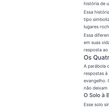
história de
Essa histór
tipo simboli
lugares roch
Essa difere
em suas vid
resposta ao
Os Quatr
A parábola d
respostas à
evangelho.
não deixam 
O Solo à 
Esse solo si