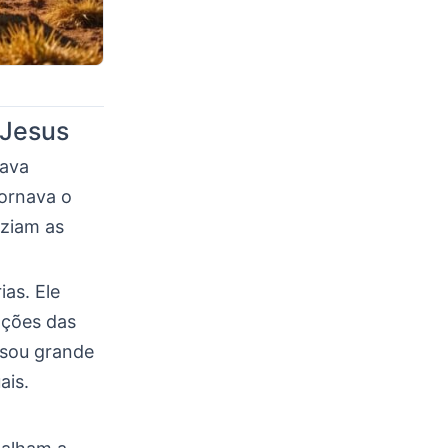
 Jesus
sava
tornava o
aziam as
as. Ele
ações das
usou grande
ais.