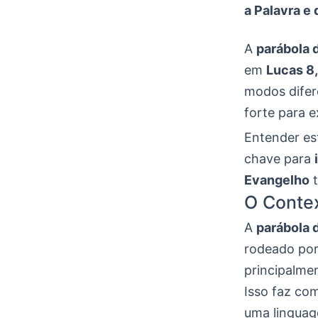
a Palavra e
A
parábola 
em
Lucas 8
modos difer
forte para e
Entender est
chave para
Evangelho
t
O Conte
A
parábola 
rodeado por
principalme
Isso faz co
uma linguag