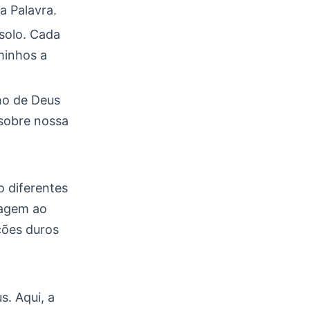
a Palavra.
solo. Cada
minhos a
no de Deus
 sobre nossa
o diferentes
eagem ao
ções duros
s. Aqui, a