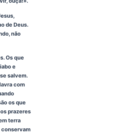
ir, ouça!».
Jesus,
no de Deus.
ndo, não
us. Os que
iabo e
 se salvem.
alavra com
quando
são os que
 os prazeres
em terra
, conservam