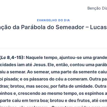
Benção Diá
EVANGELHO DO DIA
ação da Parábola do Semeador – Lucas
(
Lc
8,4-15):
Naquele tempo, ajuntou-se uma grande 
 cidades iam até Jesus. Ele, então, contou uma paráb
iu a semear. Ao semear, uma parte da semente caiu 
oi pisada; e os pássaros do céu a comeram. Outra pa
ras; brotou, mas secou, por falta de umidade. Outra
pinhos e, crescendo ao mesmo tempo, os espinhos 
parte caiu em terra boa; brotou e deu frutos, até ce