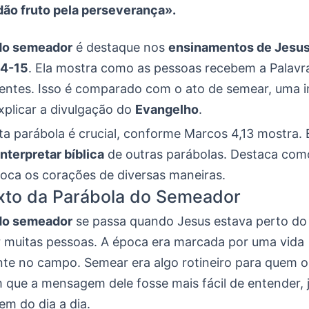
 dão fruto pela perseverança».
do semeador
é destaque nos
ensinamentos de Jesu
,4-15
. Ela mostra como as pessoas recebem a Palavr
entes. Isso é comparado com o ato de semear, uma
xplicar a divulgação do
Evangelho
.
a parábola é crucial, conforme Marcos 4,13 mostra. E
interpretar bíblica
de outras parábolas. Destaca com
oca os corações de diversas maneiras.
xto da Parábola do Semeador
do semeador
se passa quando Jesus estava perto do
 muitas pessoas. A época era marcada por uma vida
nte no campo. Semear era algo rotineiro para quem o
m que a mensagem dele fosse mais fácil de entender, 
em do dia a dia.