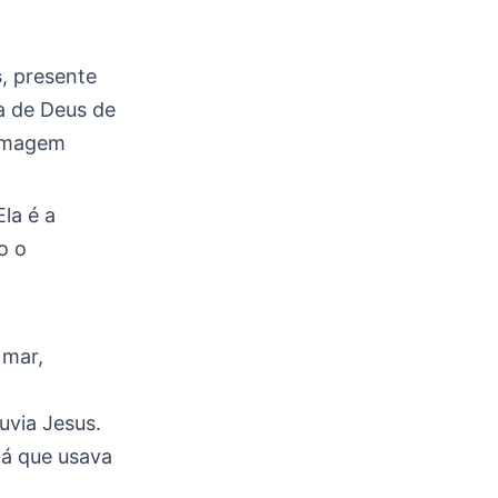
s
, presente
a de Deus de
 imagem
la é a
o o
 mar,
uvia Jesus.
já que usava