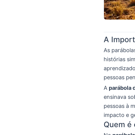
A Import
As parábola
histórias si
aprendizado 
pessoas pen
A
parábola 
ensinava sob
pessoas à m
impacto e ge
Quem é 