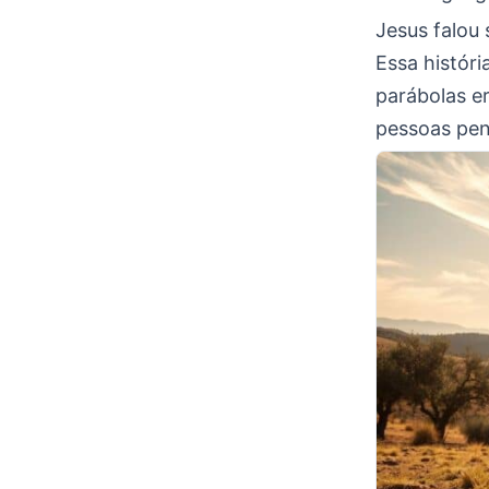
Jesus falou
Essa históri
parábolas e
pessoas pen