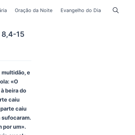
ria
Oração da Noite
Evangelho do Dia
 8,4-15
multidão, e
ola: «O
à beira do
rte caiu
 parte caiu
a sufocaram.
m por um».