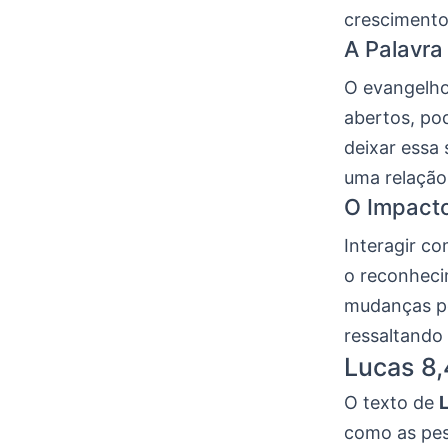
crescimento
A Palavr
O evangelh
abertos, po
deixar essa 
uma relação
O Impact
Interagir c
o reconheci
mudanças po
ressaltando 
Lucas 8,
O texto de
como as pes