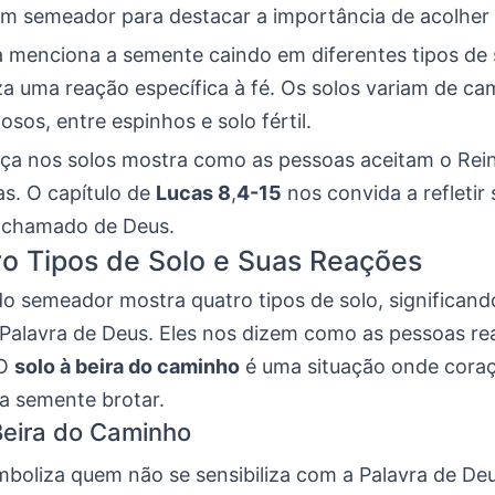
 um semeador para destacar a importância de acolher 
ia menciona a semente caindo em diferentes tipos de 
za uma reação específica à fé. Os solos variam de ca
osos, entre espinhos e solo fértil.
nça nos solos mostra como as pessoas aceitam o Rei
as. O capítulo de
Lucas 8
,
4-15
nos convida a refletir
 chamado de Deus.
o Tipos de Solo e Suas Reações
o semeador mostra quatro tipos de solo, significand
 Palavra de Deus. Eles nos dizem como as pessoas r
 O
solo à beira do caminho
é uma situação onde cora
a semente brotar.
Beira do Caminho
mboliza quem não se sensibiliza com a Palavra de Deu