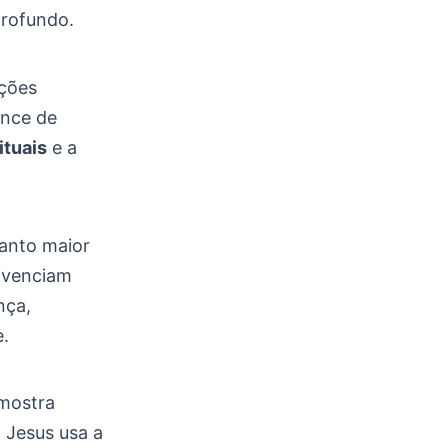
profundo.
ções
ance de
ituais
e a
uanto maior
ivenciam
nça,
e.
 mostra
 Jesus usa a