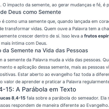
. O impacto da semente, ao gerar mudanças e fé, é 
a de Deus como Semente
o é como uma semente que, quando lançada em cora
de transformar vidas. Quem ouve a Palavra tem a ch
semente crescer dentro de si. Isso leva a
frutos espir
 mais íntima com Deus.
o da Semente na Vida das Pessoas
om a semente da Palavra muda a vida das pessoas. Q
mento e aplicação dessa semente, mais as pessoas v
sitivas. Estar aberto ao evangelho faz toda a difere
o valor de aprender e praticar a Palavra regularment
4-15: A Parábola em Texto
Lucas 8
,
4-15
fala sobre a parábola do semeador. Ela
soas respondem de maneira diferente ao Evangelho.