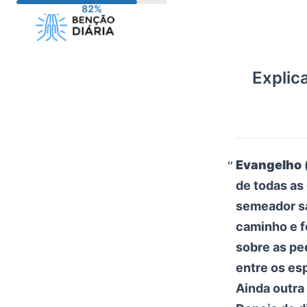
Pular
para
o
conteúdo
Explic
Evangelho 
de todas as
semeador sa
caminho e f
sobre as ped
entre os es
Ainda outra 