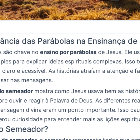
ância das Parábolas na Ensinança de
s são chave no
ensino por parábolas
de Jesus. Ele u
mples para explicar ideias espirituais complexas. Isso 
claro e acessível. As histórias atraíam a atenção e f
sar nas mensagens.
do semeador
mostra como Jesus usava bem as históri
re ouvir e reagir à Palavra de Deus. As diferentes re
ensagem divina eram um ponto importante. Isso ca
rou curiosidade para entender mais as lições espiritu
o Semeador?