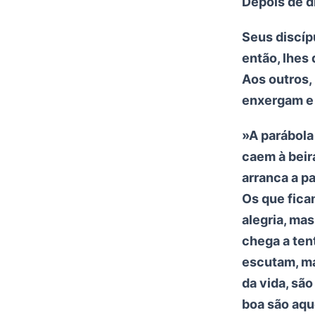
Depois de d
Seus discíp
então, lhes
Aos outros,
enxergam e
»A parábola
caem à beir
arranca a p
Os que fica
alegria, ma
chega a ten
escutam, ma
da vida, sã
boa são aq