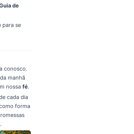
Guia de
e para se
ra conosco.
Cada manhã
nam nossa
fé
.
de cada dia
como forma
promessas
.