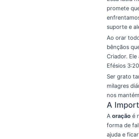
promete que
enfrentamos
suporte e al
Ao orar tod
bênçãos qu
Criador. El
Efésios 3:20
Ser grato t
milagres di
nos mantém
A Import
A
oração
é 
forma de fa
ajuda e fica