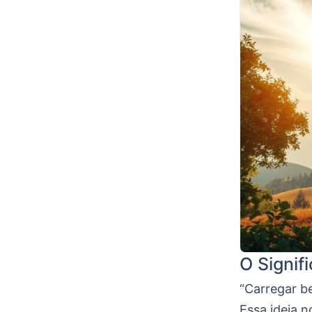
O Signif
“Carregar b
Essa ideia 