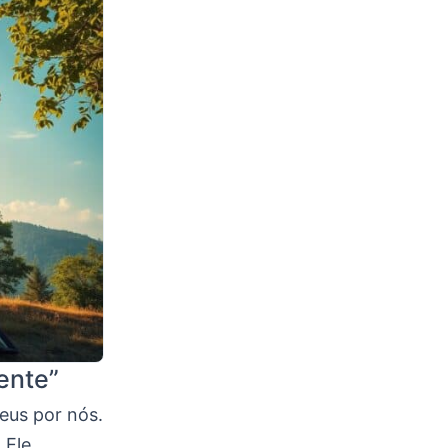
ente”
eus por nós.
. Ele