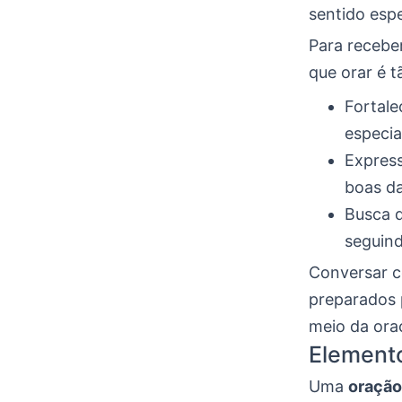
sentido espe
Para recebe
que orar é t
Fortale
especia
Expres
boas da
Busca d
seguind
Conversar c
preparados 
meio da oraç
Element
Uma
oração