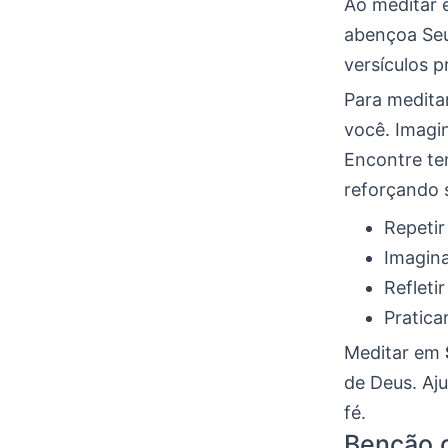
Ao meditar
abençoa Seu
versículos 
Para meditar
você. Imagi
Encontre te
reforçando s
Repetir
Imagina
Refleti
Pratica
Meditar em
de Deus. Aj
fé.
Benção 