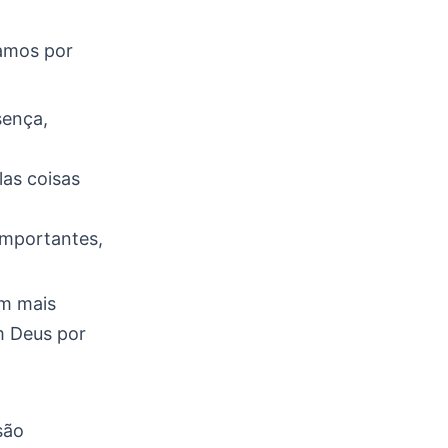
jamos por
sença,
las coisas
importantes,
em mais
m Deus por
 são