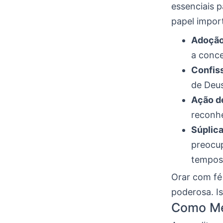
essenciais 
papel impor
Adoçã
a conce
Confis
de Deus
Ação d
reconhe
Súplic
preocup
tempos 
Orar com fé
poderosa. Is
Como Me