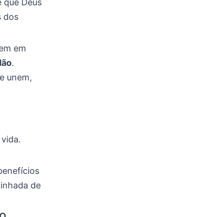
e que Deus
s dos
arem em
dão
.
se unem,
vida.
enefícios
minhada de
o