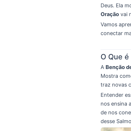
Deus. Ela m
Oração
vai 
Vamos aprend
conectar ma
O Que é
A
Benção d
Mostra como
traz novas 
Entender e
nos ensina a
de nos cone
desse Salmo