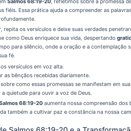
 em
Salmos 68:19-20
, refletimos sobre a promessa d
s fiéis. Essa prática ajuda a compreender as palavra
profundamente.
, repita os versículos e deixe suas verdades penetr
ne como Deus enriquece sua vida, despertando
grati
mpo para silêncio, onde a oração e a contemplação 
ua fé.
 os versículos em voz alta.
r as bênçãos recebidas diariamente.
r sobre como essas promessas se manifestam em sua 
r a quietude para ouvir a voz de Deus.
Salmos 68:19-20
aumenta nossa compreensão dos b
uda também a cultivar paz e constância na nossa ca
de Salmos 68:19-20 e a Transformaçã