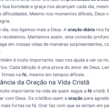
 Sua bondade e graça nos alcançam cada dia, mes
 dificuldades. Mesmo nos momentos difíceis, Deus n
egria.
o dia, nos ligamos mais a Deus. A
oração diária
nos fa
e recebemos. Mantemos assim, uma conexão profun
e age em nossas vidas de maneiras surpreendentes, 
.
ambém é muito importante. Isso nos ajuda a ver os mu
ários. Cada bênção é uma prova do amor de Deus. Le
 firmes na
fé
, mesmo em tempos difíceis.
ância da Oração na Vida Cristã
muito importante na vida de quem segue a
fé
cristã. 
lar com Deus. Os cristãos usam a
oração
para agradec
r mais fortes na fé. Orar faz com que se sintam em p