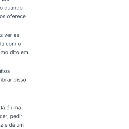
mo quando
os oferece
z ver as
da com o
como dito em
itos
mbrar disso
Ela é uma
er, pedir
az e dá um