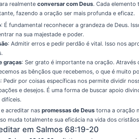
para realmente
conversar com Deus
. Cada elemento
tante, fazendo a oração ser mais profunda e eficaz.
o
: É fundamental reconhecer a grandeza de Deus. Iss
ntrar na sua majestade e poder.
são
: Admitir erros e pedir perdão é vital. Isso nos ap
.
e graças
: Ser grato é importante na oração. Através 
cemos as bênçãos que recebemos, o que é muito pos
a
: Pedir por coisas específicas nos permite dividir nos
ações e desejos. É uma forma de buscar apoio divi
difíceis.
 e acreditar nas
promessas de Deus
torna a oração 
so muda totalmente sua eficácia na vida dos cristãos
ditar em Salmos 68:19-20