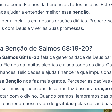
ostra como Ele nos dá benefícios todos os dias. Este
nos ajudar a entender melhor essa
benção
.
er a incluí-la em nossas orações diárias. Prepare-s
is com Deus e viver as Suas promessas.
 a Benção de Salmos 68:19-20?
e Salmos 68:19-20
fala da generosidade de Deus pa
 Ele nos dá muitas alegrias e ajuda todos os dias. 
chances, felicidades e ajuda financeira que impulsio
ssa
Benção
nos faz mais gratos. Perceber as dádivas 
 ser mais agradecidos. Isso nos faz buscar a
oração
ctar com o divino. Quando oramos, lembramos das 
, enchendo nossa vida de
gratidão
pelas coisas boas