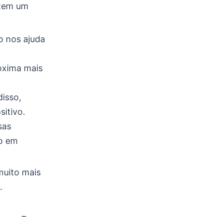
 tem um
o nos ajuda
roxima mais
disso,
itivo.
sas
no em
muito mais
.